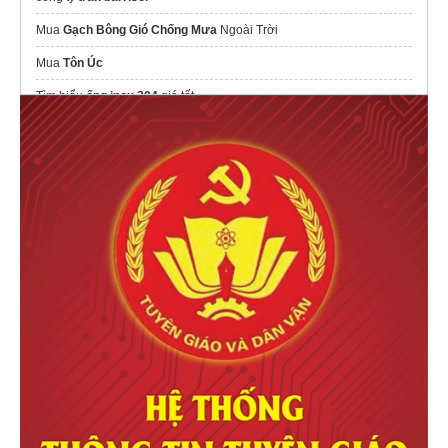
Mua
Gạch Bông Gió Chống Mưa
Ngoài Trời
Mua
Tôn Úc
Tìm hiểu
ống inox 304
giá tốt