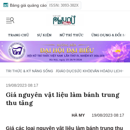
Bảng giá quảng cáo
ISSN: 3093-382X
TRANG CHỦ
SỰ KIỆN
NỮ TRÍ THỨC
ỨNG DỤNG & ĐỔI MỚI
/
TRI THỨC & KỸ NĂNG SỐNG
GIÁO DỤC
SỨC KHỎE
VĂN HÓA
DU LỊCH- Ẩ
19/08/2023 08:17
Giá nguyên vật liệu làm bánh trung
thu tăng
HÀ MY
19/08/2023 08:17
Giá các loại nguyên vật liệu làm bánh trung thu