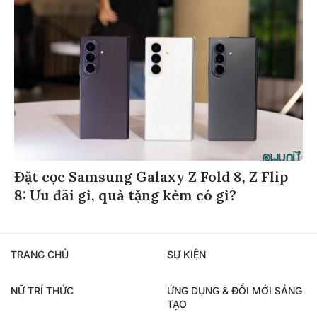
Đặt cọc Samsung Galaxy Z Fold 8, Z Flip
8: Ưu đãi gì, quà tặng kèm có gì?
TRANG CHỦ
SỰ KIỆN
NỮ TRÍ THỨC
ỨNG DỤNG & ĐỔI MỚI SÁNG
TẠO