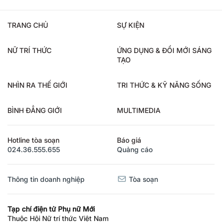
TRANG CHỦ
SỰ KIỆN
NỮ TRÍ THỨC
ỨNG DỤNG & ĐỔI MỚI SÁNG
TẠO
NHÌN RA THẾ GIỚI
TRI THỨC & KỸ NĂNG SỐNG
BÌNH ĐẲNG GIỚI
MULTIMEDIA
Hotline tòa soạn
Báo giá
024.36.555.655
Quảng cáo
Thông tin doanh nghiệp
Tòa soạn
Tạp chí điện tử Phụ nữ Mới
Thuộc Hội Nữ trí thức Việt Nam