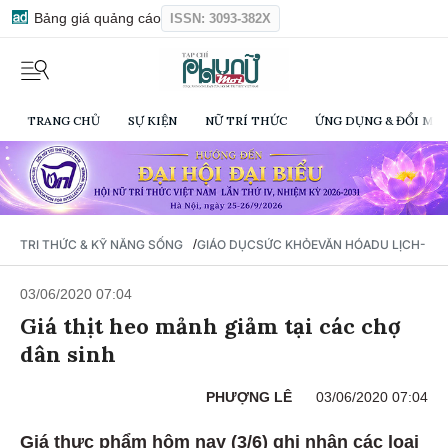
Bảng giá quảng cáo
ISSN: 3093-382X
TRANG CHỦ
SỰ KIỆN
NỮ TRÍ THỨC
ỨNG DỤNG & ĐỔI MỚI
/
TRI THỨC & KỸ NĂNG SỐNG
GIÁO DỤC
SỨC KHỎE
VĂN HÓA
DU LỊCH- Ẩ
03/06/2020 07:04
Giá thịt heo mảnh giảm tại các chợ
dân sinh
PHƯỢNG LÊ
03/06/2020 07:04
Giá thực phẩm hôm nay (3/6) ghi nhận các loại