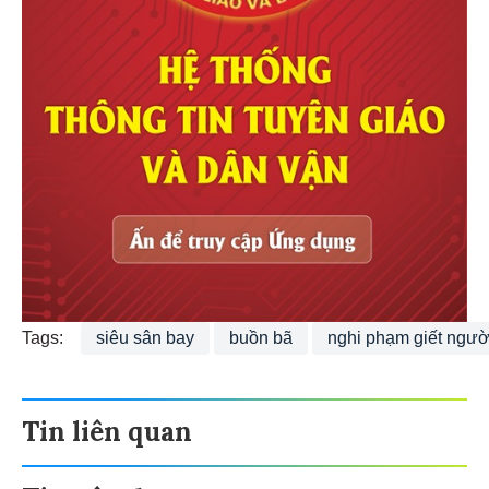
Tags:
siêu sân bay
buồn bã
nghi phạm giết ngườ
Tin liên quan