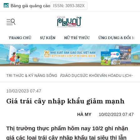
Bảng giá quảng cáo
ISSN: 3093-382X
TRANG CHỦ
SỰ KIỆN
NỮ TRÍ THỨC
ỨNG DỤNG & ĐỔI MỚI
/
TRI THỨC & KỸ NĂNG SỐNG
GIÁO DỤC
SỨC KHỎE
VĂN HÓA
DU LỊCH- Ẩ
10/02/2023 07:47
Giá trái cây nhập khẩu giảm mạnh
HÀ MY
10/02/2023 07:47
Thị trường thực phẩm hôm nay 10/2 ghi nhận
giá các loại trái cây nhập khẩu tại siêu thị lẫn