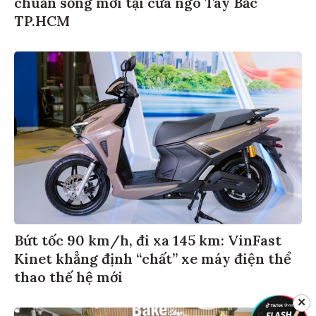
chuẩn sống mới tại cửa ngõ Tây Bắc
TP.HCM
Bứt tốc 90 km/h, đi xa 145 km: VinFast
Kinet khẳng định “chất” xe máy điện thể
thao thế hệ mới
✕