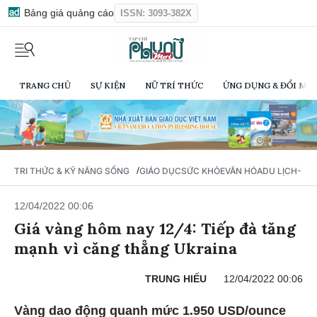
Bảng giá quảng cáo
ISSN: 3093-382X
TRANG CHỦ
SỰ KIỆN
NỮ TRÍ THỨC
ỨNG DỤNG & ĐỔI MỚI
/
TRI THỨC & KỸ NĂNG SỐNG
GIÁO DỤC
SỨC KHỎE
VĂN HÓA
DU LỊCH- Ẩ
12/04/2022 00:06
Giá vàng hôm nay 12/4: Tiếp đà tăng
mạnh vì căng thẳng Ukraina
TRUNG HIẾU
12/04/2022 00:06
Vàng dao động quanh mức 1.950 USD/ounce