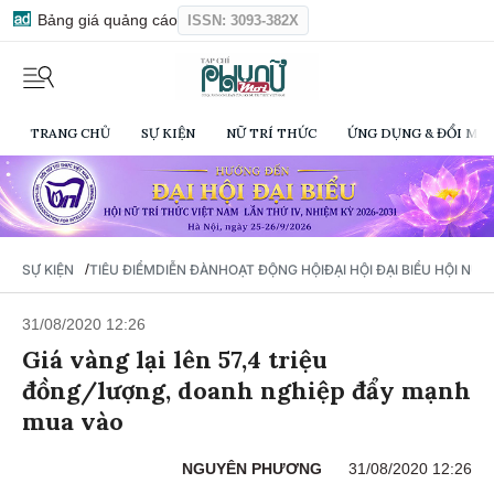
Bảng giá quảng cáo
ISSN: 3093-382X
TRANG CHỦ
SỰ KIỆN
NỮ TRÍ THỨC
ỨNG DỤNG & ĐỔI MỚI
/
SỰ KIỆN
TIÊU ĐIỂM
DIỄN ĐÀN
HOẠT ĐỘNG HỘI
ĐẠI HỘI ĐẠI BIỂU HỘI NỮ 
31/08/2020 12:26
Giá vàng lại lên 57,4 triệu
đồng/lượng, doanh nghiệp đẩy mạnh
mua vào
NGUYÊN PHƯƠNG
31/08/2020 12:26