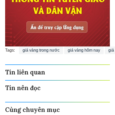
Tags:
giá vàng trong nước
giá vàng hôm nay
giá
Tin liên quan
Tin nên đọc
Cùng chuyên mục