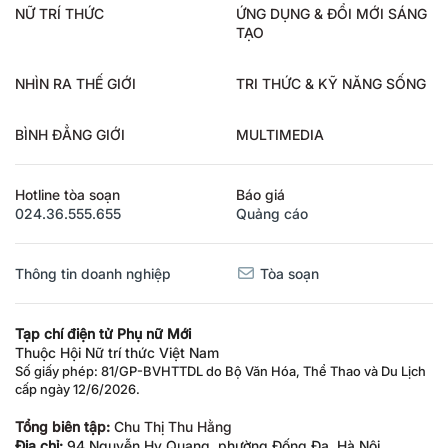
NỮ TRÍ THỨC
ỨNG DỤNG & ĐỔI MỚI SÁNG
TẠO
NHÌN RA THẾ GIỚI
TRI THỨC & KỸ NĂNG SỐNG
BÌNH ĐẲNG GIỚI
MULTIMEDIA
Hotline tòa soạn
Báo giá
024.36.555.655
Quảng cáo
Thông tin doanh nghiệp
Tòa soạn
Tạp chí điện tử Phụ nữ Mới
Thuộc Hội Nữ trí thức Việt Nam
Số giấy phép: 81/GP-BVHTTDL do Bộ Văn Hóa, Thể Thao và Du Lịch
cấp ngày 12/6/2026.
Tổng biên tập:
Chu Thị Thu Hằng
Địa chỉ:
94 Nguyễn Hy Quang, phường Đống Đa, Hà Nội.