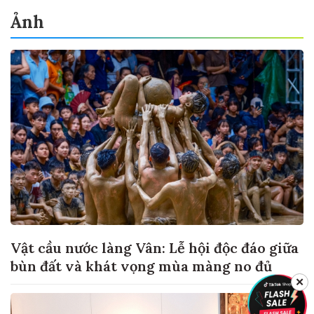
Ảnh
Vật cầu nước làng Vân: Lễ hội độc đáo giữa
bùn đất và khát vọng mùa màng no đủ
✕