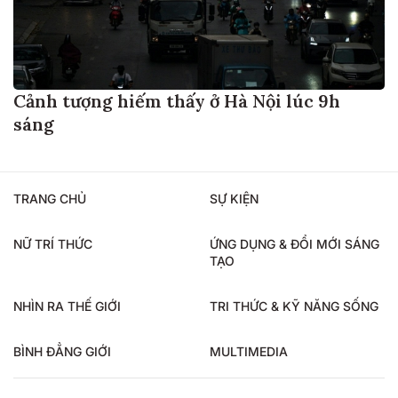
Cảnh tượng hiếm thấy ở Hà Nội lúc 9h
sáng
TRANG CHỦ
SỰ KIỆN
NỮ TRÍ THỨC
ỨNG DỤNG & ĐỔI MỚI SÁNG
TẠO
NHÌN RA THẾ GIỚI
TRI THỨC & KỸ NĂNG SỐNG
BÌNH ĐẲNG GIỚI
MULTIMEDIA