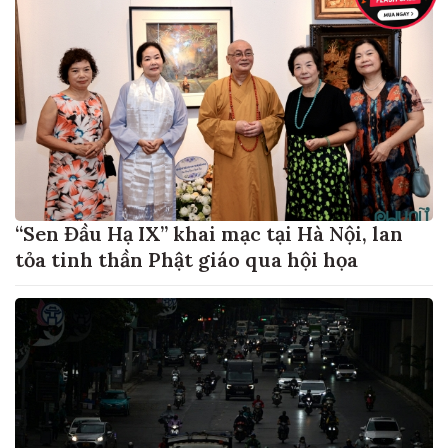
“Sen Đầu Hạ IX” khai mạc tại Hà Nội, lan
tỏa tinh thần Phật giáo qua hội họa