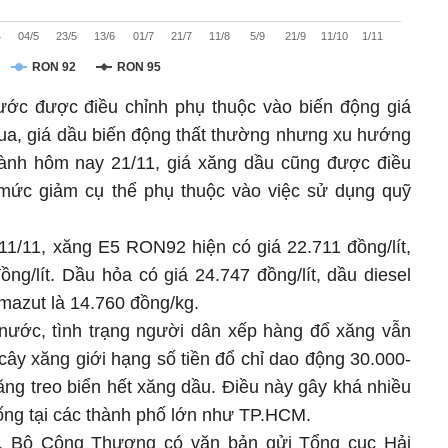
4
04/5
23/5
13/6
01/7
21/7
11/8
5/9
21/9
11/10
1/11
RON 92
RON 95
ước được điều chỉnh phụ thuộc vào biến động giá
qua, giá dầu biến động thất thường nhưng xu hướng
hành hôm nay 21/11, giá xăng dầu cũng được điều
 mức giảm cụ thể phụ thuộc vào việc sử dụng quỹ
11/11, xăng E5 RON92 hiện có giá 22.711 đồng/lít,
g/lít. Dầu hỏa có giá 24.747 đồng/lít, dầu diesel
 mazut là 14.760 đồng/kg.
 nước, tình trạng người dân xếp hàng đổ xăng vẫn
cây xăng giới hạng số tiền đổ chỉ dao động 30.000-
ăng treo biển hết xăng dầu. Điều này gây khá nhiều
sống tại các thành phố lớn như TP.HCM.
y, Bộ Công Thương có văn bản gửi Tổng cục Hải