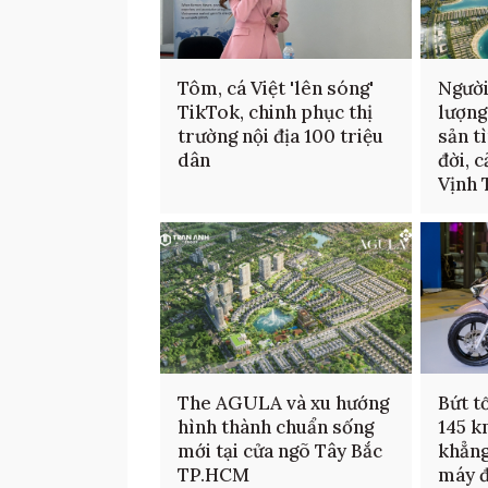
Tôm, cá Việt 'lên sóng'
Người
TikTok, chinh phục thị
lượng
trường nội địa 100 triệu
sản t
dân
đời, 
Vịnh 
The AGULA và xu hướng
Bứt t
hình thành chuẩn sống
145 k
mới tại cửa ngõ Tây Bắc
khẳng
TP.HCM
máy đ