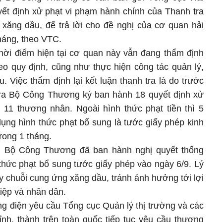
yết định xử phạt vi phạm hành chính của Thanh tra
 xăng dầu, để trả lời cho đề nghị của cơ quan hải
tháng, theo VTC.
ời điểm hiện tại cơ quan này vẫn đang thẩm định
heo quy định, cũng như thực hiện công tác quản lý,
. Việc thẩm định lại kết luận thanh tra là do trước
tra Bộ Công Thương ký ban hành 18 quyết định xử
 11 thương nhân. Ngoài hình thức phạt tiền thì 5
ụng hình thức phạt bổ sung là tước giấy phép kinh
rong 1 tháng.
g Bộ Công Thương đã ban hành nghị quyết thống
thức phạt bổ sung tước giấy phép vào ngày 6/9. Lý
y chuỗi cung ứng xăng dầu, tránh ảnh hưởng tới lợi
iệp và nhân dân.
 điện yêu cầu Tổng cục Quản lý thị trường và các
ỉnh, thành trên toàn quốc tiếp tục yêu cầu thương