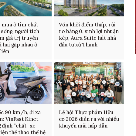
 mua ở tìm chất
Vốn khởi điểm thấp, rủi
 sống, người tích
ro bằng 0, sinh lợi nhuận
ìm giá trị truyền
kép, Aura Suite hút nhà
cả hai gặp nhau ở
đầu tư xứ Thanh
Tiên
ốc 90 km/h, đi xa
Lễ hội Thực phẩm Hữu
m: VinFast Kinet
cơ 2026 diễn ra với nhiều
 định “chất” xe
khuyến mãi hấp dẫn
iện thể thao thế hệ