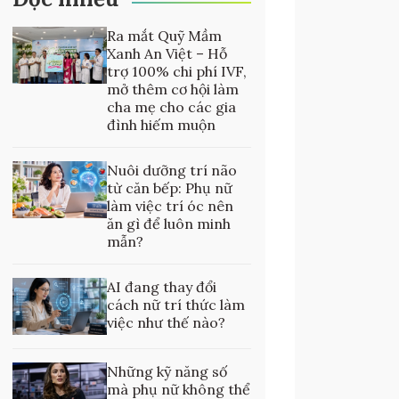
Ra mắt Quỹ Mầm
Xanh An Việt – Hỗ
trợ 100% chi phí IVF,
mở thêm cơ hội làm
cha mẹ cho các gia
đình hiếm muộn
Nuôi dưỡng trí não
từ căn bếp: Phụ nữ
làm việc trí óc nên
ăn gì để luôn minh
mẫn?
AI đang thay đổi
cách nữ trí thức làm
việc như thế nào?
Những kỹ năng số
mà phụ nữ không thể