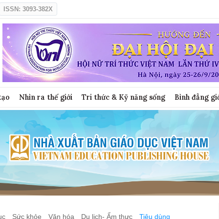
ISSN: 3093-382X
tạo
Nhìn ra thế giới
Tri thức & Kỹ năng sống
Bình đẳng gi
ục
Sức khỏe
Văn hóa
Du lịch- Ẩm thực
Tiêu dùng