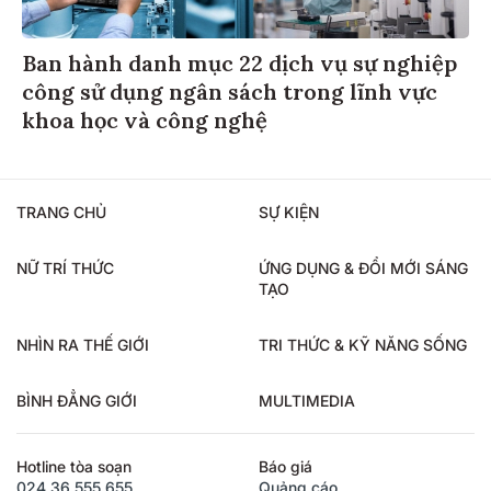
Ban hành danh mục 22 dịch vụ sự nghiệp
công sử dụng ngân sách trong lĩnh vực
khoa học và công nghệ
TRANG CHỦ
SỰ KIỆN
NỮ TRÍ THỨC
ỨNG DỤNG & ĐỔI MỚI SÁNG
TẠO
NHÌN RA THẾ GIỚI
TRI THỨC & KỸ NĂNG SỐNG
BÌNH ĐẲNG GIỚI
MULTIMEDIA
Hotline tòa soạn
Báo giá
024.36.555.655
Quảng cáo