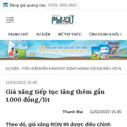
Bảng giá quảng cáo
ISSN: 3093-382X
TRANG CHỦ
SỰ KIỆN
NỮ TRÍ THỨC
ỨNG DỤNG & ĐỔI MỚI
/
SỰ KIỆN
TIÊU ĐIỂM
DIỄN ĐÀN
HOẠT ĐỘNG HỘI
ĐẠI HỘI ĐẠI BIỂU HỘI NỮ 
11/02/2022 15:45
Giá xăng tiếp tục tăng thêm gần
1.000 đồng/lít
Thanh Mai
11/02/2022 15:45
Theo đó, giá xăng RON 95 được điều chỉnh