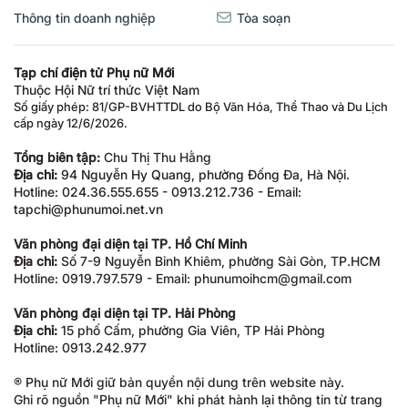
Thông tin doanh nghiệp
Tòa soạn
Tạp chí điện tử Phụ nữ Mới
Thuộc Hội Nữ trí thức Việt Nam
Số giấy phép: 81/GP-BVHTTDL do Bộ Văn Hóa, Thể Thao và Du Lịch
cấp ngày 12/6/2026.
Tổng biên tập:
Chu Thị Thu Hằng
Địa chỉ:
94 Nguyễn Hy Quang, phường Đống Đa, Hà Nội.
Hotline: 024.36.555.655 - 0913.212.736 - Email:
tapchi@phunumoi.net.vn
Văn phòng đại diện tại TP. Hồ Chí Minh
Địa chỉ:
Số 7-9 Nguyễn Bỉnh Khiêm, phường Sài Gòn, TP.HCM
Hotline: 0919.797.579 - Email: phunumoihcm@gmail.com
Văn phòng đại diện tại TP. Hải Phòng
Địa chỉ:
15 phố Cấm, phường Gia Viên, TP Hải Phòng
Hotline: 0913.242.977
® Phụ nữ Mới giữ bản quyền nội dung trên website này.
Ghi rõ nguồn "Phụ nữ Mới" khi phát hành lại thông tin từ trang