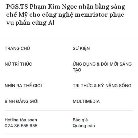
PGS.TS Phạm Kim Ngọc nhận bằng sáng
chế Mỹ cho công nghệ memristor phục
vụ phần cứng AI
TRANG CHỦ
SỰ KIỆN
NỮ TRÍ THỨC
ỨNG DỤNG & ĐỔI MỚI SÁNG
TẠO
NHÌN RA THẾ GIỚI
TRI THỨC & KỸ NĂNG SỐNG
BÌNH ĐẲNG GIỚI
MULTIMEDIA
Hotline tòa soạn
Báo giá
024.36.555.655
Quảng cáo