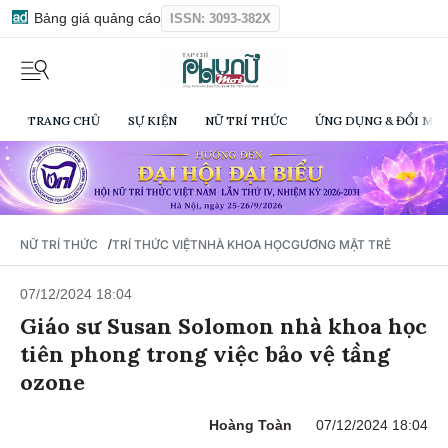
Bảng giá quảng cáo
ISSN: 3093-382X
TRANG CHỦ
SỰ KIỆN
NỮ TRÍ THỨC
ỨNG DỤNG & ĐỔI MỚI
/
NỮ TRÍ THỨC
TRÍ THỨC VIỆT
NHÀ KHOA HỌC
GƯƠNG MẶT TRẺ
07/12/2024 18:04
Giáo sư Susan Solomon nhà khoa học
tiên phong trong việc bảo vệ tầng
ozone
Hoàng Toàn
07/12/2024 18:04