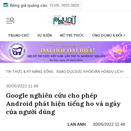
Bảng giá quảng cáo
ISSN: 3093-382X
TRANG CHỦ
SỰ KIỆN
NỮ TRÍ THỨC
ỨNG DỤNG & ĐỔI MỚI
/
TRI THỨC & KỸ NĂNG SỐNG
GIÁO DỤC
SỨC KHỎE
VĂN HÓA
DU LỊCH- Ẩ
30/05/2022 11:48
Google nghiên cứu cho phép
Android phát hiện tiếng ho và ngáy
của người dùng
LAN ANH
30/05/2022 11:48