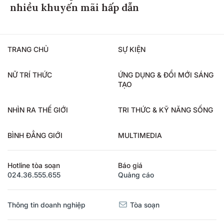
nhiều khuyến mãi hấp dẫn
TRANG CHỦ
SỰ KIỆN
NỮ TRÍ THỨC
ỨNG DỤNG & ĐỔI MỚI SÁNG
TẠO
NHÌN RA THẾ GIỚI
TRI THỨC & KỸ NĂNG SỐNG
BÌNH ĐẲNG GIỚI
MULTIMEDIA
Hotline tòa soạn
Báo giá
024.36.555.655
Quảng cáo
Thông tin doanh nghiệp
Tòa soạn