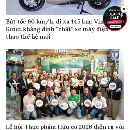
✕
Bứt tốc 90 km/h, đi xa 145 km: VinFast
Kinet khẳng định “chất” xe máy điện thể
thao thế hệ mới
Lễ hội Thực phẩm Hữu cơ 2026 diễn ra với