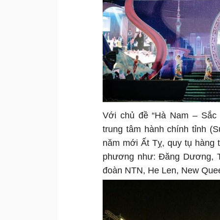
Với chủ đề “Hà Nam – Sắc x
trung tâm hành chính tỉnh (
năm mới Ất Tỵ, quy tụ hàng t
phương như: Đăng Dương, T
đoàn NTN, He Len, New Qu