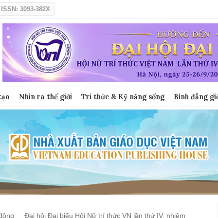
ISSN: 3093-382X
tạo
Nhìn ra thế giới
Tri thức & Kỹ năng sống
Bình đẳng gi
động
Đại hội Đại biểu Hội Nữ trí thức VN lần thứ IV, nhiệm