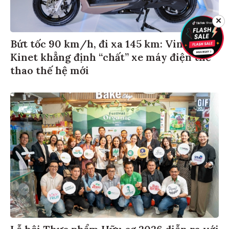
✕
Bứt tốc 90 km/h, đi xa 145 km: VinFast
Kinet khẳng định “chất” xe máy điện thể
thao thế hệ mới
Lễ hội Thực phẩm Hữu cơ 2026 diễn ra với