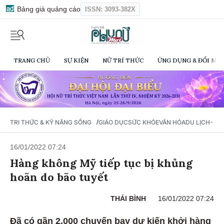
Bảng giá quảng cáo
ISSN: 3093-382X
TRANG CHỦ
SỰ KIỆN
NỮ TRÍ THỨC
ỨNG DỤNG & ĐỔI MỚI
/
TRI THỨC & KỸ NĂNG SỐNG
GIÁO DỤC
SỨC KHỎE
VĂN HÓA
DU LỊCH- Ẩ
16/01/2022 07:24
Hàng không Mỹ tiếp tục bị khủng
hoãn do bão tuyết
THÁI BÌNH
16/01/2022 07:24
Đã có gần 2.000 chuyến bay dự kiến khởi hàng