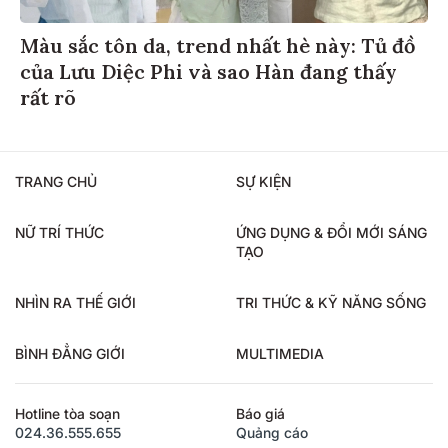
Màu sắc tôn da, trend nhất hè này: Tủ đồ
của Lưu Diệc Phi và sao Hàn đang thấy
rất rõ
TRANG CHỦ
SỰ KIỆN
NỮ TRÍ THỨC
ỨNG DỤNG & ĐỔI MỚI SÁNG
TẠO
NHÌN RA THẾ GIỚI
TRI THỨC & KỸ NĂNG SỐNG
BÌNH ĐẲNG GIỚI
MULTIMEDIA
Hotline tòa soạn
Báo giá
024.36.555.655
Quảng cáo