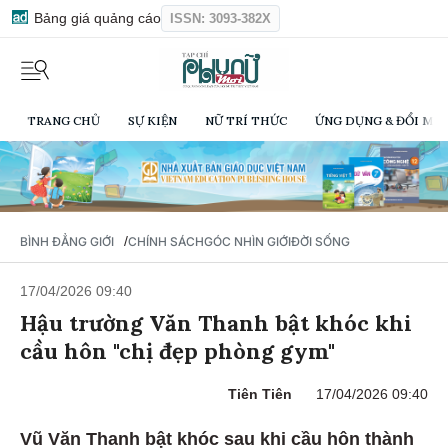
Bảng giá quảng cáo
ISSN: 3093-382X
TRANG CHỦ
SỰ KIỆN
NỮ TRÍ THỨC
ỨNG DỤNG & ĐỔI MỚI
/
BÌNH ĐẲNG GIỚI
CHÍNH SÁCH
GÓC NHÌN GIỚI
ĐỜI SỐNG
17/04/2026 09:40
Hậu trường Văn Thanh bật khóc khi
cầu hôn "chị đẹp phòng gym"
Tiên Tiên
17/04/2026 09:40
Vũ Văn Thanh bật khóc sau khi cầu hôn thành