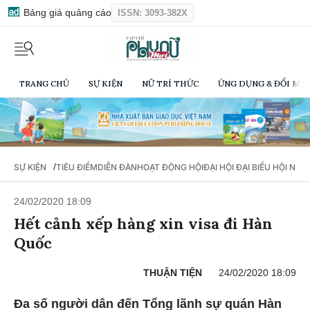
Bảng giá quảng cáo
ISSN: 3093-382X
TRANG CHỦ
SỰ KIỆN
NỮ TRÍ THỨC
ỨNG DỤNG & ĐỔI MỚI
/
SỰ KIỆN
TIÊU ĐIỂM
DIỄN ĐÀN
HOẠT ĐỘNG HỘI
ĐẠI HỘI ĐẠI BIỂU HỘI NỮ 
24/02/2020 18:09
Hết cảnh xếp hàng xin visa đi Hàn
Quốc
THUẬN TIỆN
24/02/2020 18:09
Đa số người dân đến Tổng lãnh sự quán Hàn