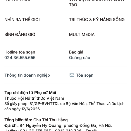
TẠO
NHÌN RA THẾ GIỚI
TRI THỨC & KỸ NĂNG SỐNG
BÌNH ĐẲNG GIỚI
MULTIMEDIA
Hotline tòa soạn
Báo giá
024.36.555.655
Quảng cáo
Thông tin doanh nghiệp
Tòa soạn
Tạp chí điện tử Phụ nữ Mới
Thuộc Hội Nữ trí thức Việt Nam
Số giấy phép: 81/GP-BVHTTDL do Bộ Văn Hóa, Thể Thao và Du Lịch
cấp ngày 12/6/2026.
Tổng biên tập:
Chu Thị Thu Hằng
Địa chỉ:
94 Nguyễn Hy Quang, phường Đống Đa, Hà Nội.
Hotline: 024.36.555.655 - 0913.212.736 - Email: