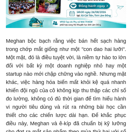
Meghan bộc bạch rằng việc bán hết sạch hàng
trong chớp mắt giống như một "con dao hai lưỡi".
Một mặt, đó là điều tuyệt vời, là niềm tự hào to lớn
đối với bất kỳ một doanh nghiệp nhỏ hay một
startup nào mới chập chững vào nghề. Nhưng mặt
khác, việc hàng hóa biến mất khỏi kệ quá nhanh
khiến đội ngũ của cô không kịp thu thập các chỉ số
đo lường, không có đủ thời gian để tìm hiểu hành
vi người tiêu dùng và rút ra những bài học cần
thiết cho các chiến lược dài hạn. Để khắc phục
điều này, Meghan và ê-kíp đã chuẩn bị kỹ lưỡng
cho đợt ra mắt sản phẩm theo mùa thứ hai với số