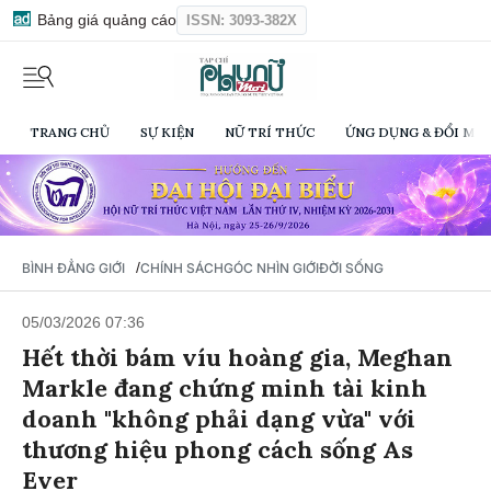
Bảng giá quảng cáo
ISSN: 3093-382X
TRANG CHỦ
SỰ KIỆN
NỮ TRÍ THỨC
ỨNG DỤNG & ĐỔI MỚI
/
BÌNH ĐẲNG GIỚI
CHÍNH SÁCH
GÓC NHÌN GIỚI
ĐỜI SỐNG
05/03/2026 07:36
Hết thời bám víu hoàng gia, Meghan
Markle đang chứng minh tài kinh
doanh "không phải dạng vừa" với
thương hiệu phong cách sống As
Ever