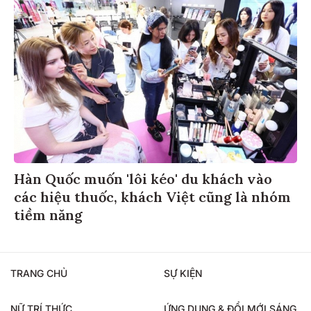
Hàn Quốc muốn 'lôi kéo' du khách vào
các hiệu thuốc, khách Việt cũng là nhóm
tiềm năng
TRANG CHỦ
SỰ KIỆN
NỮ TRÍ THỨC
ỨNG DỤNG & ĐỔI MỚI SÁNG