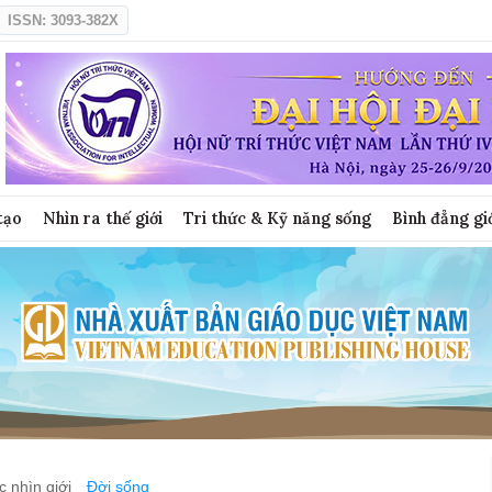
ISSN: 3093-382X
tạo
Nhìn ra thế giới
Tri thức & Kỹ năng sống
Bình đẳng gi
 nhìn giới
Đời sống