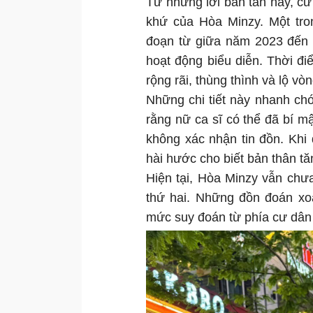
Từ những lời bàn tán này, cư 
khứ của Hòa Minzy. Một tro
đoạn từ giữa năm 2023 đến đ
hoạt động biểu diễn. Thời đi
rộng rãi, thùng thình và lộ v
Những chi tiết này nhanh ch
rằng nữ ca sĩ có thể đã bí m
không xác nhận tin đồn. Khi
hài hước cho biết bản thân tă
Hiện tại, Hòa Minzy vẫn chưa 
thứ hai. Những đồn đoán xo
mức suy đoán từ phía cư dâ