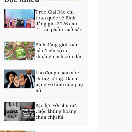
Trao Giải Báo chí
toàn quốc về Bình
đẳng giới 2026 cho
24 tác phẩm xuất sắc
Bình đẳng giới toàn
cầu: Tiến bộ có,
khoảng cách còn dài
Lao động chăm sóc
không lương: Gánh
nặng vô hình của phụ
nữ
Bạo lực với phụ nữ:
Cuộc khủng hoảng
chưa chịu lùi