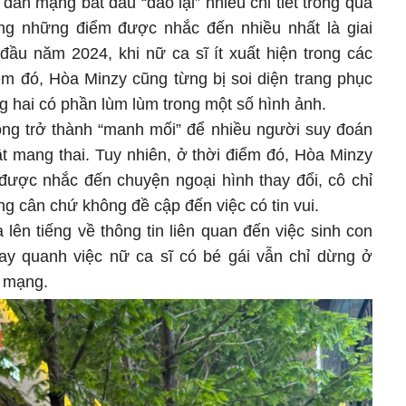
dân mạng bắt đầu “đào lại” nhiều chi tiết trong quá
ng những điểm được nhắc đến nhiều nhất là giai
ầu năm 2024, khi nữ ca sĩ ít xuất hiện trong các
ểm đó, Hòa Minzy cũng từng bị soi diện trang phục
òng hai có phần lùm lùm trong một số hình ảnh.
óng trở thành “manh mối” để nhiều người suy đoán
ật mang thai. Tuy nhiên, ở thời điểm đó, Hòa Minzy
 được nhắc đến chuyện ngoại hình thay đổi, cô chỉ
ng cân chứ không đề cập đến việc có tin vui.
lên tiếng về thông tin liên quan đến việc sinh con
ay quanh việc nữ ca sĩ có bé gái vẫn chỉ dừng ở
n mạng.