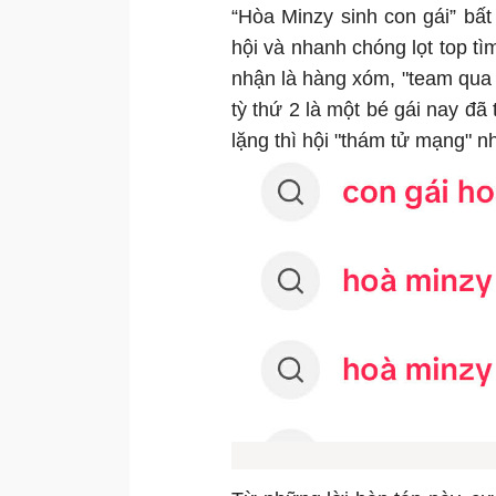
“Hòa Minzy sinh con gái” bấ
hội và nhanh chóng lọt top tì
nhận là hàng xóm, "team qua 
tỳ thứ 2 là một bé gái nay đã 
lặng thì hội "thám tử mạng" 