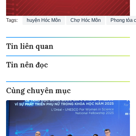
Tags:
huyện Hóc Môn
Chợ Hóc Môn
Phong tỏa 
Tin liên quan
Tin nên đọc
Cùng chuyên mục