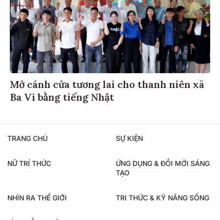
Mở cánh cửa tương lai cho thanh niên xã
Ba Vì bằng tiếng Nhật
TRANG CHỦ
SỰ KIỆN
NỮ TRÍ THỨC
ỨNG DỤNG & ĐỔI MỚI SÁNG
TẠO
NHÌN RA THẾ GIỚI
TRI THỨC & KỸ NĂNG SỐNG