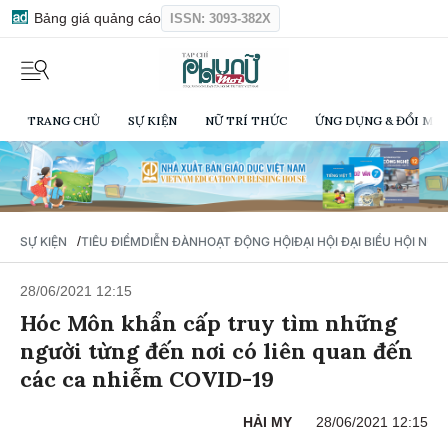
Bảng giá quảng cáo
ISSN: 3093-382X
TRANG CHỦ
SỰ KIỆN
NỮ TRÍ THỨC
ỨNG DỤNG & ĐỔI MỚI
/
SỰ KIỆN
TIÊU ĐIỂM
DIỄN ĐÀN
HOẠT ĐỘNG HỘI
ĐẠI HỘI ĐẠI BIỂU HỘI NỮ 
28/06/2021 12:15
Hóc Môn khẩn cấp truy tìm những
người từng đến nơi có liên quan đến
các ca nhiễm COVID-19
HẢI MY
28/06/2021 12:15