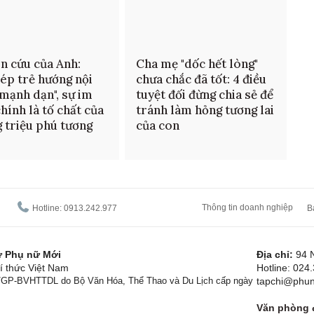
n cứu của Anh:
Cha mẹ "dốc hết lòng"
ép trẻ hướng nội
chưa chắc đã tốt: 4 điều
"mạnh dạn", sự im
tuyệt đối đừng chia sẻ để
chính là tố chất của
tránh làm hỏng tương lai
 triệu phú tương
của con
Thông tin doanh nghiệp
Hotline: 0913.242.977
B
tử Phụ nữ Mới
Địa chỉ:
94 
í thức Việt Nam
Hotline: 024
1/GP-BVHTTDL do Bộ Văn Hóa, Thể Thao và Du Lịch cấp ngày
tapchi@phun
Văn phòng đ