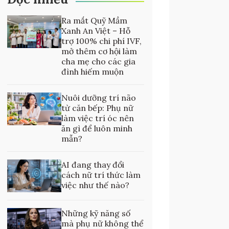
Ra mắt Quỹ Mầm
Xanh An Việt – Hỗ
trợ 100% chi phí IVF,
mở thêm cơ hội làm
cha mẹ cho các gia
đình hiếm muộn
Nuôi dưỡng trí não
từ căn bếp: Phụ nữ
làm việc trí óc nên
ăn gì để luôn minh
mẫn?
AI đang thay đổi
cách nữ trí thức làm
việc như thế nào?
Những kỹ năng số
mà phụ nữ không thể