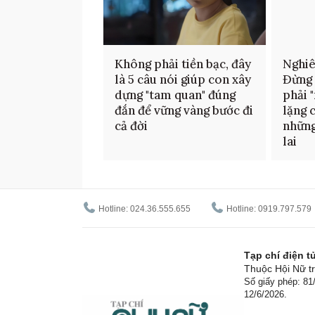
Không phải tiền bạc, đây
Nghiê
là 5 câu nói giúp con xây
Đừng 
dựng "tam quan" đúng
phải 
đắn để vững vàng bước đi
lặng 
cả đời
những
lai
Hotline: 024.36.555.655
Hotline: 0919.797.579
Tạp chí điện 
Thuộc Hội Nữ tr
Số giấy phép: 8
12/6/2026.