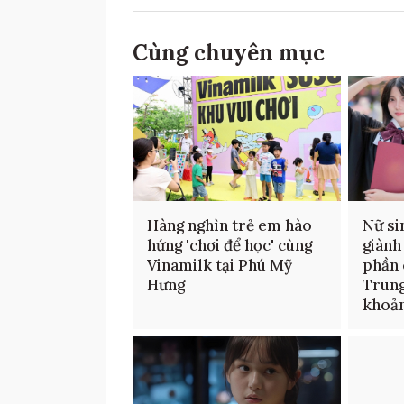
Cùng chuyên mục
Hàng nghìn trẻ em hào
Nữ si
hứng 'chơi để học' cùng
giành
Vinamilk tại Phú Mỹ
phần 
Hưng
Trung
khoản