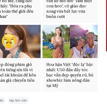
ề bố mẹ, càng đọc
văn kể mơ ước "làm một
thấy: "Hóa ra phụ
con heo", cô giáo đọc
 toàn thế giới đều
xong vừa bất lực vừa
hau"
buồn cười
ẹp đóng phim giờ
Hoa hậu Việt "độc lạ" bậc
ên tiếng xin lỗi vì
nhất: U50 đầu đầy tóc
số tài khoản để kêu
bạc vẫn đẹp quyến rũ, bỏ
hán giả chuyển tiền
showbiz làm nông dân
tại Mỹ
văn
tập làm văn