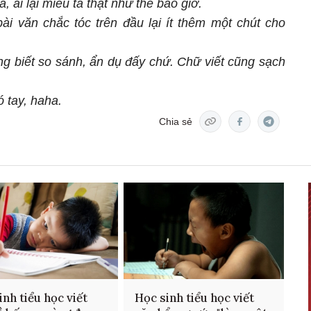
á, ai lại miêu tả thật như thế bao giờ.
ài văn chắc tóc trên đầu lại ít thêm một chút cho
g biết so sánh, ẩn dụ đấy chứ. Chữ viết cũng sạch
 tay, haha.
Chia sẻ
inh tiểu học viết
Học sinh tiểu học viết