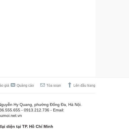
áo giá
Quảng cáo
Tòa soạn
Lên đầu trang
Nguyễn Hy Quang, phường Đống Đa, Hà Nội.
.36.555.655 - 0913.212.736 - Email:
umoi.net.vn
ại diện tại TP. Hồ Chí Minh