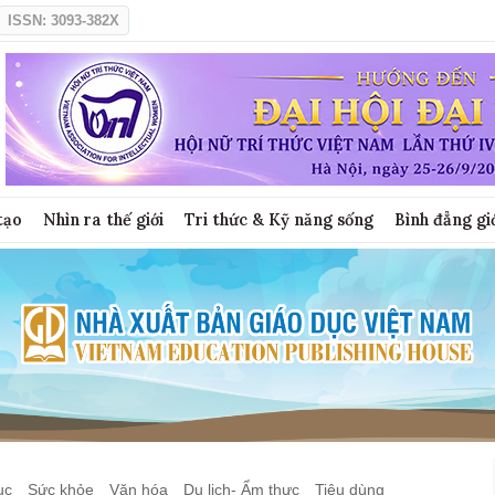
ISSN: 3093-382X
tạo
Nhìn ra thế giới
Tri thức & Kỹ năng sống
Bình đẳng gi
ục
Sức khỏe
Văn hóa
Du lịch- Ẩm thực
Tiêu dùng