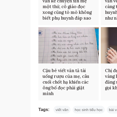
văn kể chuyện xin mẹ
văn v
một thứ, cô giáo đọc
càng 
xong cũng tò mò không
huynh
biết phụ huynh đáp sao
như n
Cậu bé viết văn tả tài
Chị đ
uống rượu của mẹ, câu
vàng l
cuối chốt hạ khiến các
đăng 
ông bố đọc phải giật
gọi k
mình
Tags:
viết văn
học sinh tiểu học
bài 