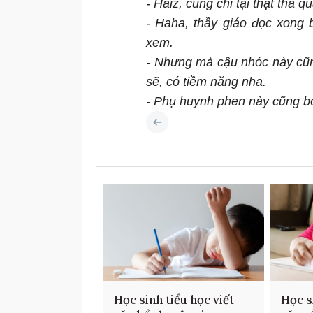
- Haiz, cũng chỉ tại thật thà qu
- Haha, thầy giáo đọc xong b
xem.
- Nhưng mà cậu nhóc này cũn
sẽ, có tiềm năng nha.
- Phụ huynh phen này cũng bó
Học sinh tiểu học viết
Học s