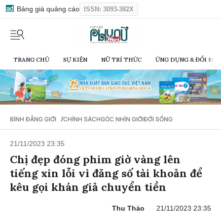
Bảng giá quảng cáo
ISSN: 3093-382X
TRANG CHỦ
SỰ KIỆN
NỮ TRÍ THỨC
ỨNG DỤNG & ĐỔI MỚI
/
BÌNH ĐẲNG GIỚI
CHÍNH SÁCH
GÓC NHÌN GIỚI
ĐỜI SỐNG
21/11/2023 23:35
Chị đẹp đóng phim giờ vàng lên
tiếng xin lỗi vì đăng số tài khoản để
kêu gọi khán giả chuyển tiền
Thu Thảo
21/11/2023 23:35