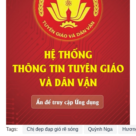
Tags:
Chị đẹp đạp gió rẽ sóng
Quỳnh Nga
Hương