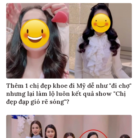
Thêm 1 chị đẹp khoe đi Mỹ dễ như "đi chợ"
nhưng lại làm lộ luôn kết quả show "Chị
đẹp đạp gió rẽ sóng"?