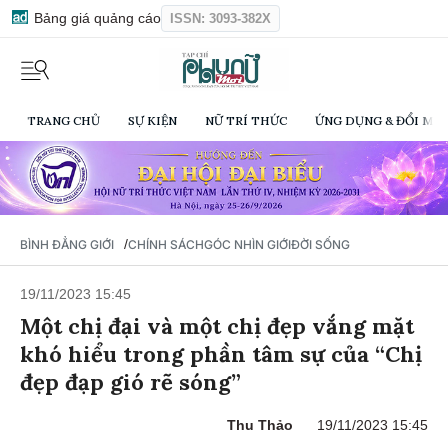
Bảng giá quảng cáo
ISSN: 3093-382X
TRANG CHỦ
SỰ KIỆN
NỮ TRÍ THỨC
ỨNG DỤNG & ĐỔI MỚI
/
BÌNH ĐẲNG GIỚI
CHÍNH SÁCH
GÓC NHÌN GIỚI
ĐỜI SỐNG
19/11/2023 15:45
Một chị đại và một chị đẹp vắng mặt
khó hiểu trong phần tâm sự của “Chị
đẹp đạp gió rẽ sóng”
Thu Thảo
19/11/2023 15:45