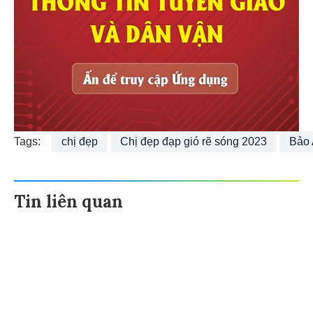
Tags:
chị đẹp
Chị đẹp đạp gió rẽ sóng 2023
Bảo
Tin liên quan