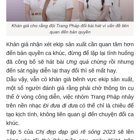
Khán giả cho rằng đội Trang Pháp đổi bài hát vì vấn đề liên
quan đến bản quyền
Khán giả nhận xét ekip sản xuất cần quan tâm hơn
đến bản quyền ca khúc, đừng để lặp lại tình huống
đã công bố sẽ hát bài
Ưng quá chừng
rồi nhưng
đến sát ngày diễn lại thay đổi thì sẽ mất hay.
Dẫu vậy, vẫn có khán giả bênh vực ekip sản xuất,
một số người đánh giá rằng phải chờ thông tin cụ
thể ở vòng công diễn, việc nhóm Trang Pháp nhảy
trên nền nhạc
Đi đưa đi đưa
có thể chỉ là chiêu để
tạo kịch tính, không liên quan gì đến chuyện đổi ca
khúc.
Tập 5 của
Chị đẹp đạp gió rẽ sóng 2023
sẽ lên
sóng vào tối thứ Bảy tuần sau, ngày 25/11 trên