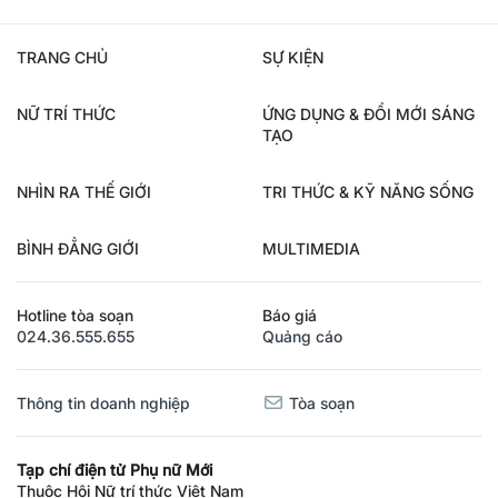
TRANG CHỦ
SỰ KIỆN
NỮ TRÍ THỨC
ỨNG DỤNG & ĐỔI MỚI SÁNG
TẠO
NHÌN RA THẾ GIỚI
TRI THỨC & KỸ NĂNG SỐNG
BÌNH ĐẲNG GIỚI
MULTIMEDIA
Hotline tòa soạn
Báo giá
024.36.555.655
Quảng cáo
Thông tin doanh nghiệp
Tòa soạn
Tạp chí điện tử Phụ nữ Mới
Thuộc Hội Nữ trí thức Việt Nam