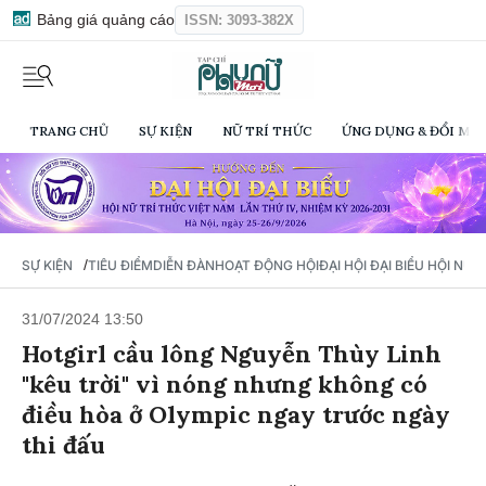
Bảng giá quảng cáo
ISSN: 3093-382X
TRANG CHỦ
SỰ KIỆN
NỮ TRÍ THỨC
ỨNG DỤNG & ĐỔI MỚI
/
SỰ KIỆN
TIÊU ĐIỂM
DIỄN ĐÀN
HOẠT ĐỘNG HỘI
ĐẠI HỘI ĐẠI BIỂU HỘI NỮ 
31/07/2024 13:50
Hotgirl cầu lông Nguyễn Thùy Linh
"kêu trời" vì nóng nhưng không có
điều hòa ở Olympic ngay trước ngày
thi đấu