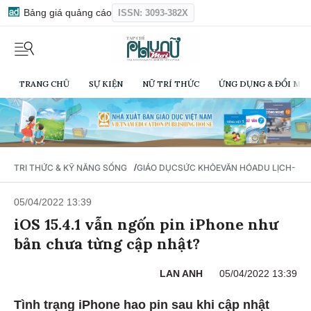
Bảng giá quảng cáo
ISSN: 3093-382X
TRANG CHỦ
SỰ KIỆN
NỮ TRÍ THỨC
ỨNG DỤNG & ĐỔI MỚI
/
TRI THỨC & KỸ NĂNG SỐNG
GIÁO DỤC
SỨC KHỎE
VĂN HÓA
DU LỊCH- Ẩ
05/04/2022 13:39
iOS 15.4.1 vẫn ngốn pin iPhone như
bản chưa từng cập nhật?
LAN ANH
05/04/2022 13:39
Tình trạng iPhone hao pin sau khi cập nhật