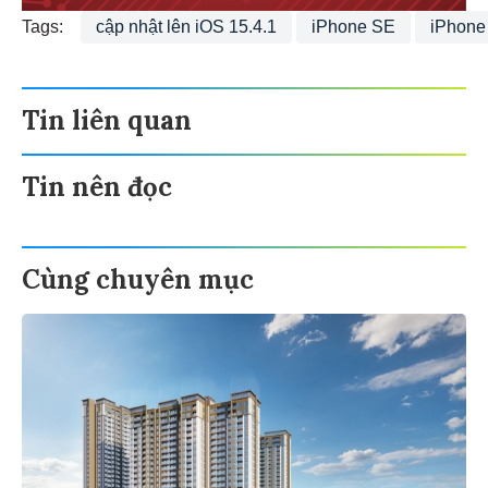
Tags:
cập nhật lên iOS 15.4.1
iPhone SE
iPhone
Tin liên quan
Tin nên đọc
Cùng chuyên mục