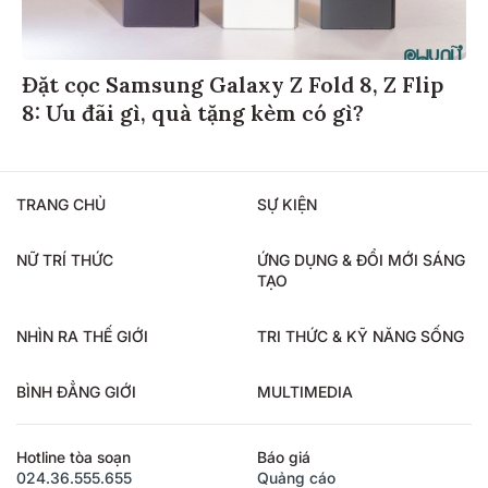
Đặt cọc Samsung Galaxy Z Fold 8, Z Flip
8: Ưu đãi gì, quà tặng kèm có gì?
TRANG CHỦ
SỰ KIỆN
NỮ TRÍ THỨC
ỨNG DỤNG & ĐỔI MỚI SÁNG
TẠO
NHÌN RA THẾ GIỚI
TRI THỨC & KỸ NĂNG SỐNG
BÌNH ĐẲNG GIỚI
MULTIMEDIA
Hotline tòa soạn
Báo giá
024.36.555.655
Quảng cáo