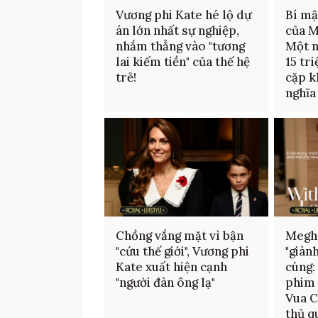
Vương phi Kate hé lộ dự
Bí mậ
án lớn nhất sự nghiệp,
của M
nhắm thẳng vào "tương
Một n
lai kiếm tiền" của thế hệ
15 tri
trẻ!
cặp k
nghĩa 
Chồng vắng mặt vì bận
Megha
"cứu thế giới", Vương phi
"giàn
Kate xuất hiện cạnh
cùng:
"người đàn ông lạ"
phim 
Vua C
thủ q