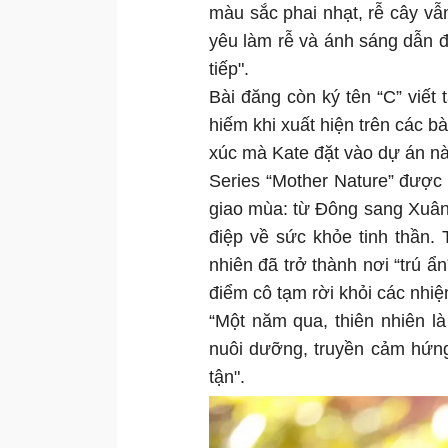
màu sắc phai nhạt, rễ cây v
yêu làm rễ và ánh sáng dẫn 
tiếp".
Bài đăng còn ký tên “C” viết
hiếm khi xuất hiện trên các b
xúc mà Kate đặt vào dự án nà
Series “Mother Nature” được
giao mùa: từ Đông sang Xuân,
điệp về sức khỏe tinh thần. 
nhiên đã trở thành nơi “trú ẩn
điểm cô tạm rời khỏi các nhiệ
“Một năm qua, thiên nhiên là
nuôi dưỡng, truyền cảm hứng
tận".