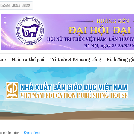
ISSN: 3093-382X
tạo
Nhìn ra thế giới
Tri thức & Kỹ năng sống
Bình đẳng gi
 nhìn giới
Đời sống