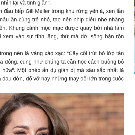
hìn lại và tinh giản".
đầu bếp Gill Meller trong khu rừng yên ả, xen lẫn
ấu ăn cùng trẻ nhỏ, tạo nên nhịp điệu nhẹ nhàng
hiên. Khung cảnh mộc mạc được quay bởi nhà làm
i xem vào sự tĩnh lặng, thứ mà đời sống bận rộn
trong nền lá vàng xào xạc: “Cây cối trút bỏ lớp tán
a đông, cũng như chúng ta cần học cách buông bỏ
t nữa". Một phép ẩn dụ giản dị mà sâu sắc nhất là
a đau đớn, đổ vỡ hay những thay đổi lớn trong cuộc