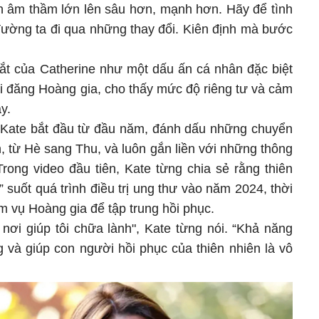
ẫn âm thầm lớn lên sâu hơn, mạnh hơn. Hãy để tình
đường ta đi qua những thay đổi. Kiên định mà bước
 tắt của Catherine như một dấu ấn cá nhân đặc biệt
ài đăng Hoàng gia, cho thấy mức độ riêng tư và cảm
y.
 Kate bắt đầu từ đầu năm, đánh dấu những chuyển
 từ Hè sang Thu, và luôn gắn liền với những thông
Trong video đầu tiên, Kate từng chia sẻ rằng thiên
” suốt quá trình điều trị ung thư vào năm 2024, thời
m vụ Hoàng gia để tập trung hồi phục.
 nơi giúp tôi chữa lành", Kate từng nói. “Khả năng
 và giúp con người hồi phục của thiên nhiên là vô