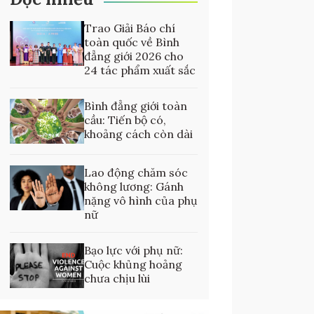
Trao Giải Báo chí
toàn quốc về Bình
đẳng giới 2026 cho
24 tác phẩm xuất sắc
Bình đẳng giới toàn
cầu: Tiến bộ có,
khoảng cách còn dài
Lao động chăm sóc
không lương: Gánh
nặng vô hình của phụ
nữ
Bạo lực với phụ nữ:
Cuộc khủng hoảng
chưa chịu lùi