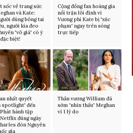
t sốc về trang sức
Cộng đồng fan hoàng gia
eghan và Kate:
nổi trận lôi đình vì
gười dùng bông tai
Vương phi Kate bị "xúc
ệu, người kia đeo
phạm" ngay trên sóng
huyên "vô giá" có ý
trực tiếp
đặc biệt!
n nhất quyết
Thân vương William đã
h spotlight" đến
sớm "nhìn thấu" Meghan
 Phát hành tập
vì 1 lý do
Netflix đúng ngày
harles đón Nguyên
uốc gia