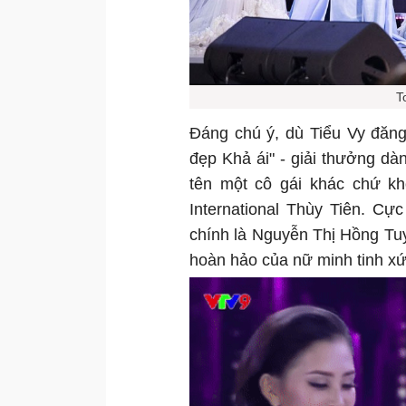
T
Đáng chú ý, dù Tiểu Vy đăng
đẹp Khả ái" - giải thưởng dà
tên một cô gái khác chứ k
International Thùy Tiên. C
chính là Nguyễn Thị Hồng Tuy
hoàn hảo của nữ minh tinh x