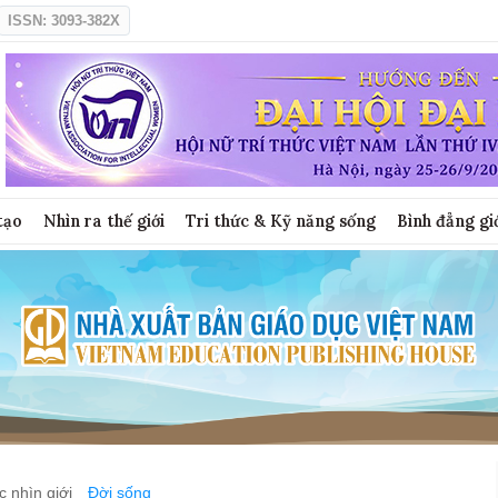
ISSN: 3093-382X
tạo
Nhìn ra thế giới
Tri thức & Kỹ năng sống
Bình đẳng gi
 nhìn giới
Đời sống