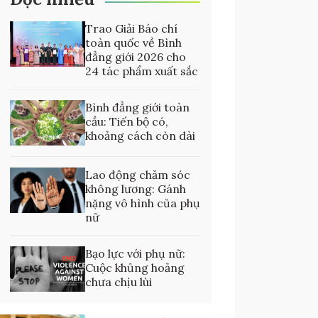
Trao Giải Báo chí
toàn quốc về Bình
đẳng giới 2026 cho
24 tác phẩm xuất sắc
Bình đẳng giới toàn
cầu: Tiến bộ có,
khoảng cách còn dài
Lao động chăm sóc
không lương: Gánh
nặng vô hình của phụ
nữ
Bạo lực với phụ nữ:
Cuộc khủng hoảng
chưa chịu lùi