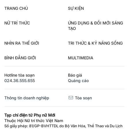
TRANG CHỦ
SỰ KIỆN
NỮ TRÍ THỨC
ỨNG DỤNG & ĐỔI MỚI SÁNG
TẠO
NHÌN RA THẾ GIỚI
TRI THỨC & KỸ NĂNG SỐNG
BÌNH ĐẲNG GIỚI
MULTIMEDIA
Hotline tòa soạn
Báo giá
024.36.555.655
Quảng cáo
Thông tin doanh nghiệp
Tòa soạn
Tạp chí điện tử Phụ nữ Mới
Thuộc Hội Nữ trí thức Việt Nam
Số giấy phép: 81/GP-BVHTTDL do Bộ Văn Hóa, Thể Thao và Du Lịch