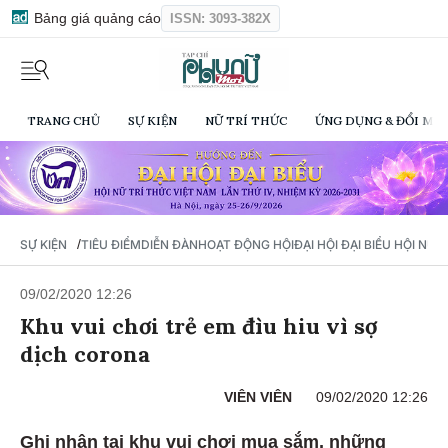
Bảng giá quảng cáo
ISSN: 3093-382X
TRANG CHỦ
SỰ KIỆN
NỮ TRÍ THỨC
ỨNG DỤNG & ĐỔI MỚI
/
SỰ KIỆN
TIÊU ĐIỂM
DIỄN ĐÀN
HOẠT ĐỘNG HỘI
ĐẠI HỘI ĐẠI BIỂU HỘI NỮ 
09/02/2020 12:26
Khu vui chơi trẻ em đìu hiu vì sợ
dịch corona
VIÊN VIÊN
09/02/2020 12:26
Ghi nhận tại khu vui chơi mua sắm, những