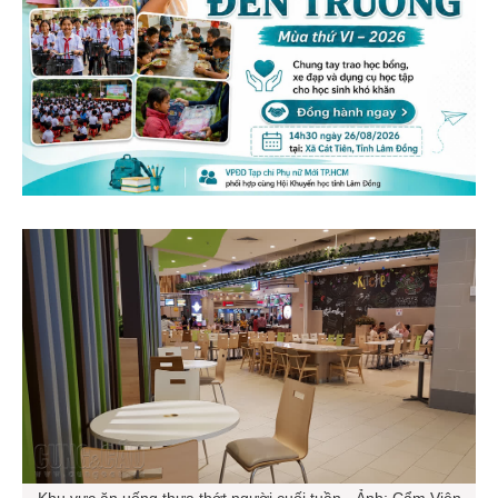
Khu vực ăn uống thưa thớt người cuối tuần - Ảnh: Cẩm Viên