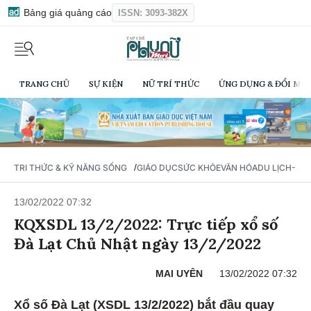
Bảng giá quảng cáo
ISSN: 3093-382X
TRANG CHỦ
SỰ KIỆN
NỮ TRÍ THỨC
ỨNG DỤNG & ĐỔI MỚI
/
TRI THỨC & KỸ NĂNG SỐNG
GIÁO DỤC
SỨC KHỎE
VĂN HÓA
DU LỊCH- Ẩ
13/02/2022 07:32
KQXSDL 13/2/2022: Trực tiếp xổ số
Đà Lạt Chủ Nhật ngày 13/2/2022
MAI UYÊN
13/02/2022 07:32
Xổ số Đà Lạt (XSDL 13/2/2022) bắt đầu quay