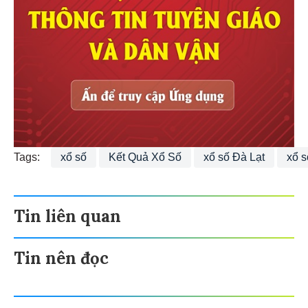
Tags:
xổ số
Kết Quả Xổ Số
xổ số Đà Lạt
xổ s
Tin liên quan
Tin nên đọc