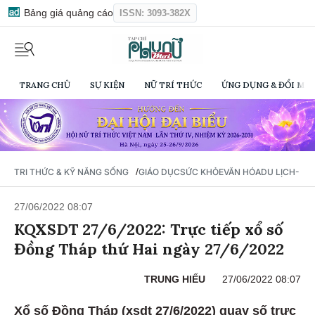
Bảng giá quảng cáo
ISSN: 3093-382X
TRANG CHỦ
SỰ KIỆN
NỮ TRÍ THỨC
ỨNG DỤNG & ĐỔI MỚI
/
TRI THỨC & KỸ NĂNG SỐNG
GIÁO DỤC
SỨC KHỎE
VĂN HÓA
DU LỊCH- Ẩ
27/06/2022 08:07
KQXSDT 27/6/2022: Trực tiếp xổ số
Đồng Tháp thứ Hai ngày 27/6/2022
TRUNG HIẾU
27/06/2022 08:07
Xổ số Đồng Tháp (xsdt 27/6/2022) quay số trực