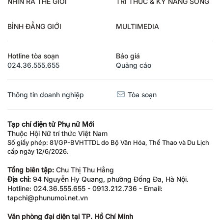
NHÌN RA THẾ GIỚI
TRI THỨC & KỸ NĂNG SỐNG
BÌNH ĐẲNG GIỚI
MULTIMEDIA
Hotline tòa soạn
Báo giá
024.36.555.655
Quảng cáo
Thông tin doanh nghiệp
Tòa soạn
Tạp chí điện tử Phụ nữ Mới
Thuộc Hội Nữ trí thức Việt Nam
Số giấy phép: 81/GP-BVHTTDL do Bộ Văn Hóa, Thể Thao và Du Lịch
cấp ngày 12/6/2026.
Tổng biên tập:
Chu Thị Thu Hằng
Địa chỉ:
94 Nguyễn Hy Quang, phường Đống Đa, Hà Nội.
Hotline: 024.36.555.655 - 0913.212.736 - Email:
tapchi@phunumoi.net.vn
Văn phòng đại diện tại TP. Hồ Chí Minh