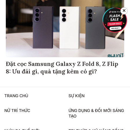
✕
Đặt cọc Samsung Galaxy Z Fold 8, Z Flip
8: Ưu đãi gì, quà tặng kèm có gì?
TRANG CHỦ
SỰ KIỆN
NỮ TRÍ THỨC
ỨNG DỤNG & ĐỔI MỚI SÁNG
TẠO