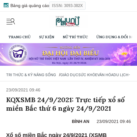
Bảng giá quảng cáo
ISSN: 3093-382X
TRANG CHỦ
SỰ KIỆN
NỮ TRÍ THỨC
ỨNG DỤNG & ĐỔI MỚI
/
TRI THỨC & KỸ NĂNG SỐNG
GIÁO DỤC
SỨC KHỎE
VĂN HÓA
DU LỊCH- Ẩ
23/09/2021 09:46
KQXSMB 24/9/2021: Trực tiếp xổ số
miền Bắc thứ 6 ngày 24/9/2021
BÌNH AN
23/09/2021 09:46
Xổ số miền Bắc ngày 24/9/2021 (XSMB