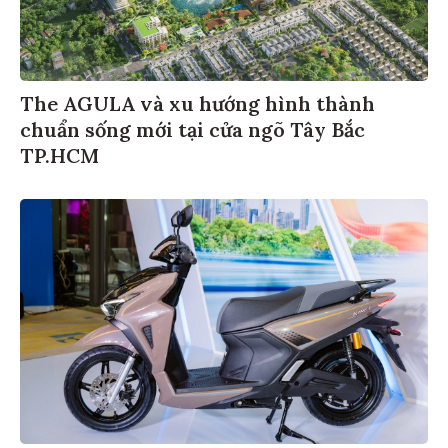
The AGULA và xu hướng hình thành
chuẩn sống mới tại cửa ngõ Tây Bắc
TP.HCM