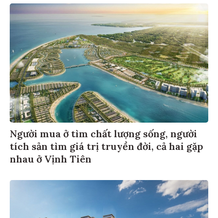
Người mua ở tìm chất lượng sống, người
tích sản tìm giá trị truyền đời, cả hai gặp
nhau ở Vịnh Tiên