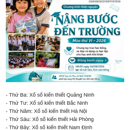
- Thứ Ba: Xổ số kiến thiết Quảng Ninh
- Thứ Tư: Xổ số kiến thiết Bắc Ninh
- Thứ Năm: Xổ số kiến thiết Hà Nội
- Thứ Sáu: Xổ số kiến thiết Hải Phòng
- Thứ Bảy: Xổ số kiến thiết Nam Định