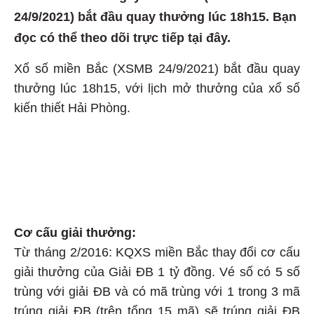
24/9/2021) bắt đầu quay thưởng lúc 18h15. Bạn
đọc có thể theo dõi trực tiếp tại đây.
Xổ số miền Bắc (XSMB 24/9/2021) bắt đầu quay
thưởng lúc 18h15, với lịch mở thưởng của xổ số
kiến thiết Hải Phòng.
Cơ cấu giải thưởng:
Từ tháng 2/2016: KQXS miền Bắc thay đổi cơ cấu
giải thưởng của Giải ĐB 1 tỷ đồng. Vé số có 5 số
trùng với giải ĐB và có mã trùng với 1 trong 3 mã
trúng giải ĐB (trên tổng 15 mã) sẽ trúng giải ĐB