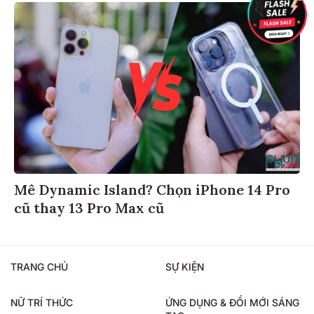
Mê Dynamic Island? Chọn iPhone 14 Pro
cũ thay 13 Pro Max cũ
TRANG CHỦ
SỰ KIỆN
NỮ TRÍ THỨC
ỨNG DỤNG & ĐỔI MỚI SÁNG