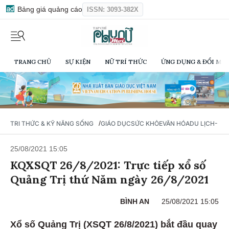
Bảng giá quảng cáo
ISSN: 3093-382X
TRANG CHỦ
SỰ KIỆN
NỮ TRÍ THỨC
ỨNG DỤNG & ĐỔI MỚI
/
TRI THỨC & KỸ NĂNG SỐNG
GIÁO DỤC
SỨC KHỎE
VĂN HÓA
DU LỊCH- Ẩ
25/08/2021 15:05
KQXSQT 26/8/2021: Trực tiếp xổ số
Quảng Trị thứ Năm ngày 26/8/2021
BÌNH AN
25/08/2021 15:05
Xổ số Quảng Trị (XSQT 26/8/2021) bắt đầu quay