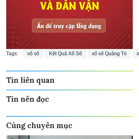
Tags:
xổ số
Kết Quả Xổ Số
xổ số Quảng Trị
x
Tin liên quan
Tin nên đọc
Cùng chuyên mục