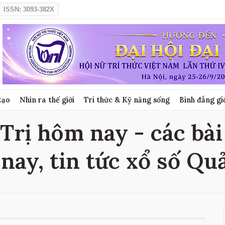
ISSN: 3093-382X
tạo
Nhìn ra thế giới
Tri thức & Kỹ năng sống
Bình đẳng gi
Trị hôm nay - các bài 
nay, tin tức xổ số Qu