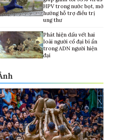
HPV trong nước bọt, mở
hướng hỗ trợ điều trị
ung thư
Phát hiện dấu vết hai
loài người cổ đại bí ẩn
trong ADN người hiện
đại
Ảnh