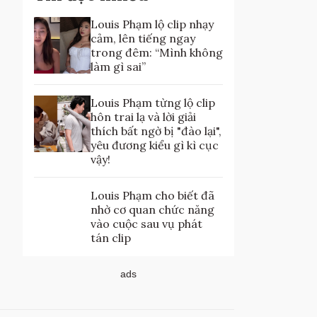
Louis Phạm lộ clip nhạy
cảm, lên tiếng ngay
trong đêm: “Mình không
làm gì sai”
Louis Phạm từng lộ clip
hôn trai lạ và lời giải
thích bất ngờ bị "đào lại",
yêu đương kiểu gì kì cục
vậy!
Louis Phạm cho biết đã
nhờ cơ quan chức năng
vào cuộc sau vụ phát
tán clip
ads