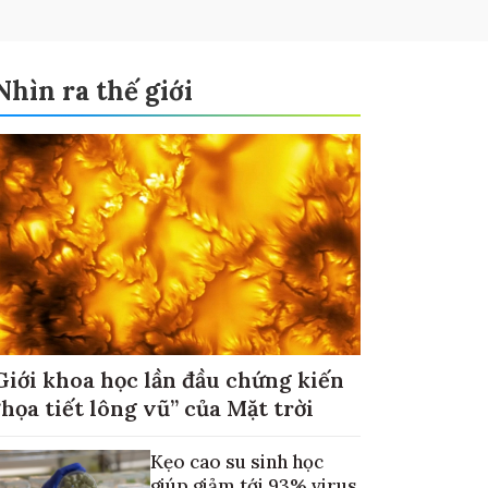
Nhìn ra thế giới
Giới khoa học lần đầu chứng kiến
“họa tiết lông vũ” của Mặt trời
Kẹo cao su sinh học
giúp giảm tới 93% virus