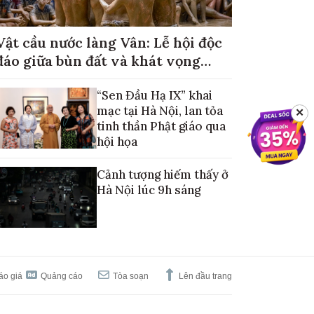
Vật cầu nước làng Vân: Lễ hội độc
đáo giữa bùn đất và khát vọng
mùa màng no đủ
“Sen Đầu Hạ IX” khai
mạc tại Hà Nội, lan tỏa
✕
tinh thần Phật giáo qua
hội họa
Cảnh tượng hiếm thấy ở
Hà Nội lúc 9h sáng
áo giá
Quảng cáo
Tòa soạn
Lên đầu trang