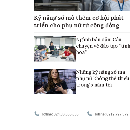
Kỹ năng số mở thêm cơ hội phát
triển cho phụ nữ từ cộng đồng
Ngành bán dẫn: Câu
chuyện về đào tạo “tin
hoa”
Những kỹ năng số mà
phụ nữ không thể thiếu
trong 5 năm tới
Hotline: 024.36.555.655
Hotline: 0919.797.579