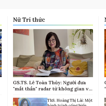
Nữ Trí thức
GS.TS. Lê Toàn Thủy: Người đưa
"mắt thần" radar từ không gian về
với những cánh đồng lúa Việt Nam
ThS. Hoàng Thị Lài: Một
hành trình cống hiến,