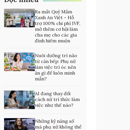
Ra mắt Quỹ Mầm
Xanh An Việt – Hỗ
trợ 100% chi phí IVF,
mở thêm cơ hội làm
cha mẹ cho các gia
đình hiếm muộn
Nuôi dưỡng trí não
từ căn bếp: Phụ nữ
làm việc trí óc nên
ăn gì để luôn minh
mẫn?
AI đang thay đổi
cách nữ trí thức làm
việc như thế nào?
Những kỹ năng số
mà phụ nữ không thể