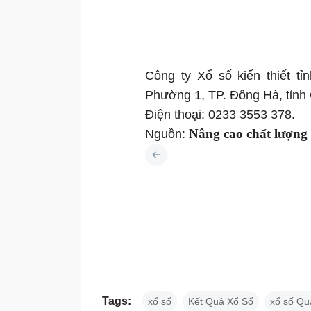
Công ty Xổ số kiến thiết t
Phường 1, TP. Đông Hà, tỉnh 
Điện thoại: 0233 3553 378.
Nâng cao chất lượng
Nguồn:
Tags:
xổ số
Kết Quả Xổ Số
xổ số Qu