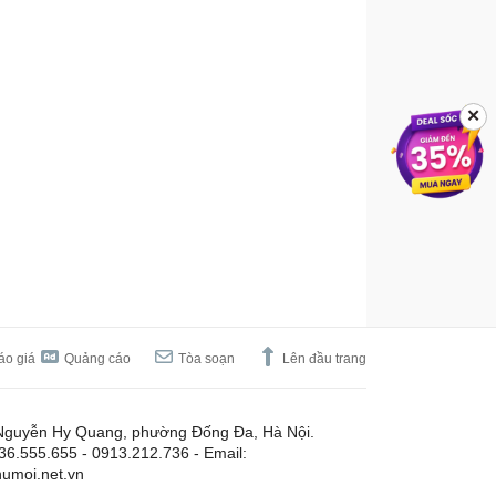
✕
áo giá
Quảng cáo
Tòa soạn
Lên đầu trang
Nguyễn Hy Quang, phường Đống Đa, Hà Nội.
.36.555.655 - 0913.212.736 - Email:
umoi.net.vn