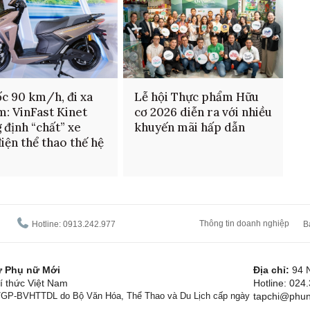
ốc 90 km/h, đi xa
Lễ hội Thực phẩm Hữu
m: VinFast Kinet
cơ 2026 diễn ra với nhiều
 định “chất” xe
khuyến mãi hấp dẫn
iện thể thao thế hệ
Thông tin doanh nghiệp
Hotline: 0913.242.977
B
tử Phụ nữ Mới
Địa chỉ:
94 
í thức Việt Nam
Hotline: 024
1/GP-BVHTTDL do Bộ Văn Hóa, Thể Thao và Du Lịch cấp ngày
tapchi@phun