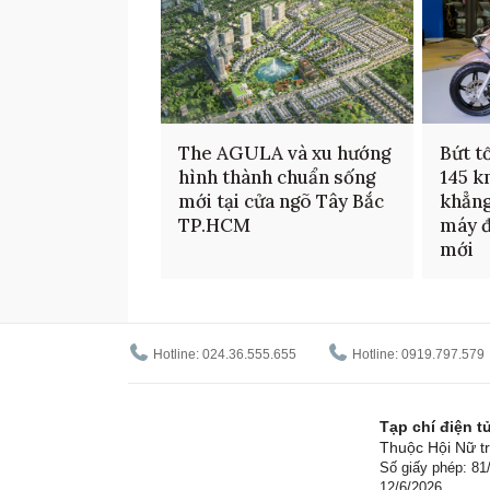
The AGULA và xu hướng
Bứt t
hình thành chuẩn sống
145 k
mới tại cửa ngõ Tây Bắc
khẳng
TP.HCM
máy đ
mới
Hotline: 024.36.555.655
Hotline: 0919.797.579
Tạp chí điện 
Thuộc Hội Nữ tr
Số giấy phép: 8
12/6/2026.