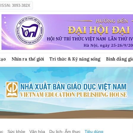
ISSN: 3093-382X
tạo
Nhìn ra thế giới
Tri thức & Kỹ năng sống
Bình đẳng gi
ục
Sức khỏe
Văn hóa
Du lịch- Ẩm thực
Tiêu dùng