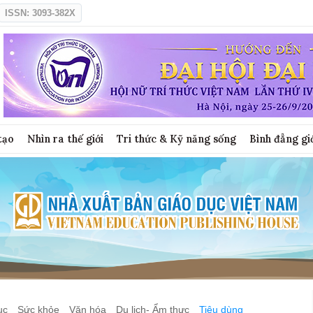
ISSN: 3093-382X
tạo
Nhìn ra thế giới
Tri thức & Kỹ năng sống
Bình đẳng gi
ục
Sức khỏe
Văn hóa
Du lịch- Ẩm thực
Tiêu dùng