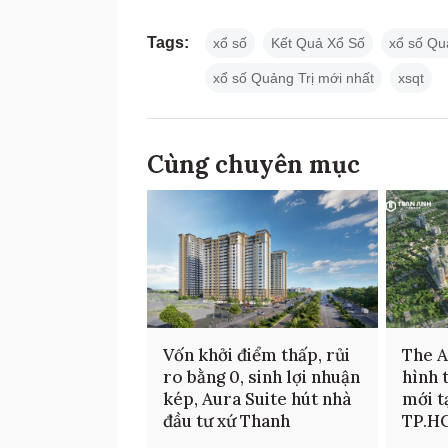
Tags:
xổ số
Kết Quả Xổ Số
xổ số Qu
xổ số Quảng Trị mới nhất
xsqt
Cùng chuyên mục
Vốn khởi điểm thấp, rủi
The 
ro bằng 0, sinh lợi nhuận
hình 
kép, Aura Suite hút nhà
mới t
đầu tư xứ Thanh
TP.H