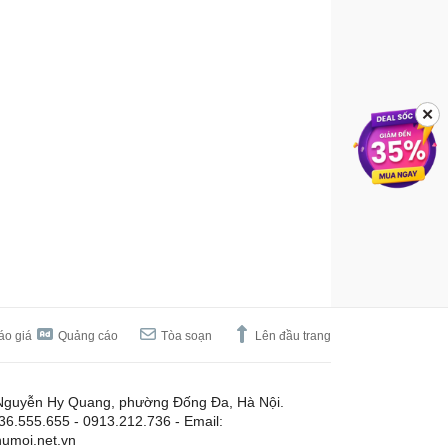
✕
áo giá
Quảng cáo
Tòa soạn
Lên đầu trang
Nguyễn Hy Quang, phường Đống Đa, Hà Nội.
.36.555.655 - 0913.212.736 - Email:
umoi.net.vn