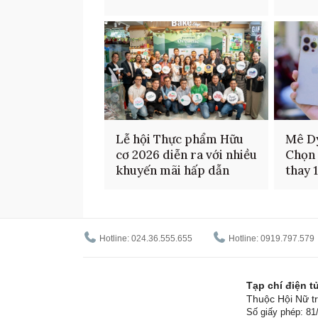
Lễ hội Thực phẩm Hữu
Mê D
cơ 2026 diễn ra với nhiều
Chọn 
khuyến mãi hấp dẫn
thay 
Hotline: 024.36.555.655
Hotline: 0919.797.579
Tạp chí điện 
Thuộc Hội Nữ tr
Số giấy phép: 8