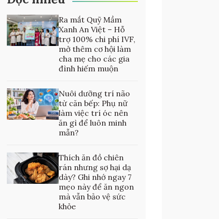
Ra mắt Quỹ Mầm
Xanh An Việt – Hỗ
trợ 100% chi phí IVF,
mở thêm cơ hội làm
cha mẹ cho các gia
đình hiếm muộn
Nuôi dưỡng trí não
từ căn bếp: Phụ nữ
làm việc trí óc nên
ăn gì để luôn minh
mẫn?
Thích ăn đồ chiên
rán nhưng sợ hại dạ
dày? Ghi nhớ ngay 7
mẹo này để ăn ngon
mà vẫn bảo vệ sức
khỏe