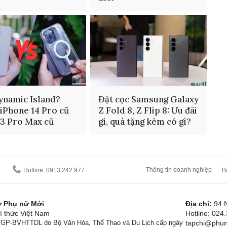
ynamic Island?
Đặt cọc Samsung Galaxy
iPhone 14 Pro cũ
Z Fold 8, Z Flip 8: Ưu đãi
13 Pro Max cũ
gì, quà tặng kèm có gì?
Thông tin doanh nghiệp
Hotline: 0913.242.977
B
tử Phụ nữ Mới
Địa chỉ:
94 
í thức Việt Nam
Hotline: 024
1/GP-BVHTTDL do Bộ Văn Hóa, Thể Thao và Du Lịch cấp ngày
tapchi@phun