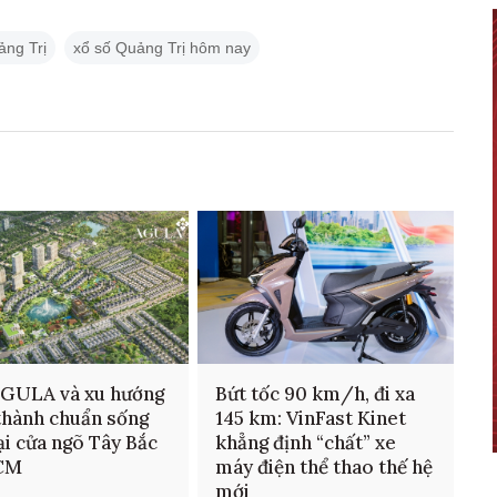
ảng Trị
xổ số Quảng Trị hôm nay
AGULA và xu hướng
Bứt tốc 90 km/h, đi xa
thành chuẩn sống
145 km: VinFast Kinet
ại cửa ngõ Tây Bắc
khẳng định “chất” xe
CM
máy điện thể thao thế hệ
mới