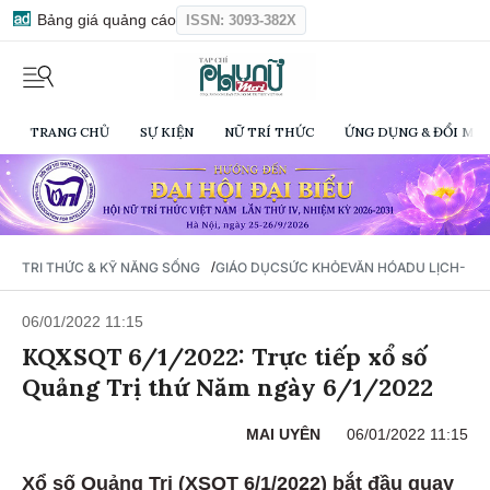
Bảng giá quảng cáo
ISSN: 3093-382X
TRANG CHỦ
SỰ KIỆN
NỮ TRÍ THỨC
ỨNG DỤNG & ĐỔI MỚI
/
TRI THỨC & KỸ NĂNG SỐNG
GIÁO DỤC
SỨC KHỎE
VĂN HÓA
DU LỊCH- Ẩ
06/01/2022 11:15
KQXSQT 6/1/2022: Trực tiếp xổ số
Quảng Trị thứ Năm ngày 6/1/2022
MAI UYÊN
06/01/2022 11:15
Xổ số Quảng Trị (XSQT 6/1/2022) bắt đầu quay