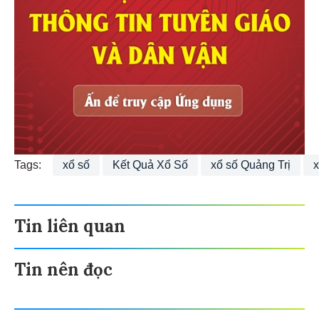
Tags:
xổ số
Kết Quả Xổ Số
xổ số Quảng Trị
x
Tin liên quan
Tin nên đọc