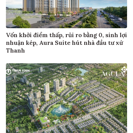
Vốn khởi điểm thấp, rủi ro bằng 0, sinh lợi
nhuận kép, Aura Suite hút nhà đầu tư xứ
Thanh