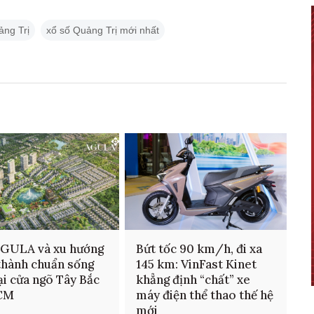
ảng Trị
xổ số Quảng Trị mới nhất
AGULA và xu hướng
Bứt tốc 90 km/h, đi xa
thành chuẩn sống
145 km: VinFast Kinet
ại cửa ngõ Tây Bắc
khẳng định “chất” xe
CM
máy điện thể thao thế hệ
mới