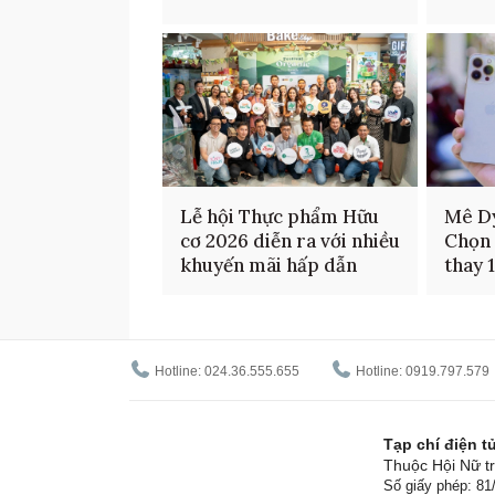
Lễ hội Thực phẩm Hữu
Mê D
cơ 2026 diễn ra với nhiều
Chọn 
khuyến mãi hấp dẫn
thay 
Hotline: 024.36.555.655
Hotline: 0919.797.579
Tạp chí điện 
Thuộc Hội Nữ tr
Số giấy phép: 8