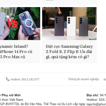
ynamic Island?
Đặt cọc Samsung Galaxy
iPhone 14 Pro cũ
Z Fold 8, Z Flip 8: Ưu đãi
13 Pro Max cũ
gì, quà tặng kèm có gì?
Thông tin doanh nghiệp
Hotline: 0913.242.977
B
tử Phụ nữ Mới
Địa chỉ:
94 
í thức Việt Nam
Hotline: 024
1/GP-BVHTTDL do Bộ Văn Hóa, Thể Thao và Du Lịch cấp ngày
tapchi@phun