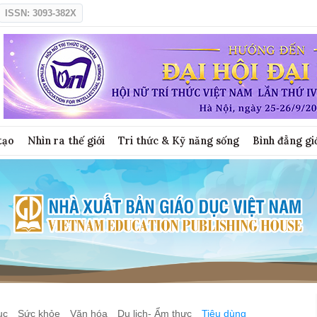
ISSN: 3093-382X
tạo
Nhìn ra thế giới
Tri thức & Kỹ năng sống
Bình đẳng gi
ục
Sức khỏe
Văn hóa
Du lịch- Ẩm thực
Tiêu dùng