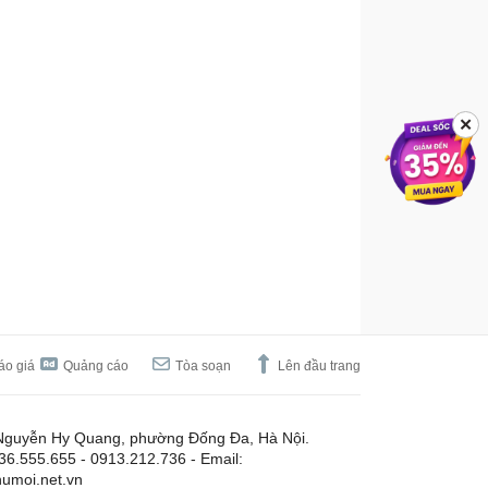
✕
áo giá
Quảng cáo
Tòa soạn
Lên đầu trang
Nguyễn Hy Quang, phường Đống Đa, Hà Nội.
.36.555.655 - 0913.212.736 - Email:
umoi.net.vn