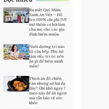
Ra mắt Quỹ Mầm
Xanh An Việt – Hỗ
trợ 100% chi phí IVF,
mở thêm cơ hội làm
cha mẹ cho các gia
đình hiếm muộn
Nuôi dưỡng trí não
từ căn bếp: Phụ nữ
làm việc trí óc nên
ăn gì để luôn minh
mẫn?
Thích ăn đồ chiên
rán nhưng sợ hại dạ
dày? Ghi nhớ ngay 7
mẹo này để ăn ngon
mà vẫn bảo vệ sức
khỏe