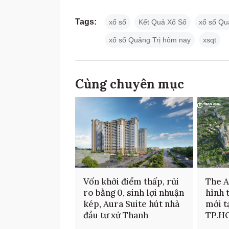
Tags:
xổ số
Kết Quả Xổ Số
xổ số Qu
xổ số Quảng Trị hôm nay
xsqt
Cùng chuyên mục
Vốn khởi điểm thấp, rủi
The 
ro bằng 0, sinh lợi nhuận
hình 
kép, Aura Suite hút nhà
mới t
đầu tư xứ Thanh
TP.H