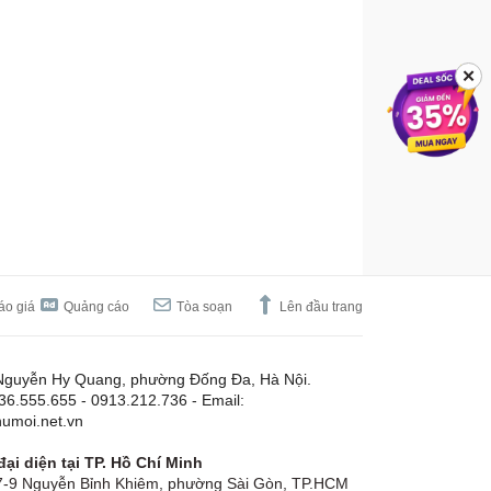
✕
áo giá
Quảng cáo
Tòa soạn
Lên đầu trang
Nguyễn Hy Quang, phường Đống Đa, Hà Nội.
.36.555.655 - 0913.212.736 - Email:
umoi.net.vn
ại diện tại TP. Hồ Chí Minh
-9 Nguyễn Bỉnh Khiêm, phường Sài Gòn, TP.HCM