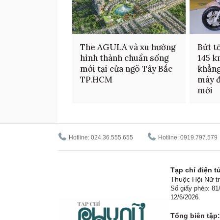
The AGULA và xu hướng
Bứt t
hình thành chuẩn sống
145 k
mới tại cửa ngõ Tây Bắc
khẳng
TP.HCM
máy đ
mới
Hotline: 024.36.555.655
Hotline: 0919.797.579
Tạp chí điện 
Thuộc Hội Nữ tr
Số giấy phép: 8
12/6/2026.
Tổng biên tập: