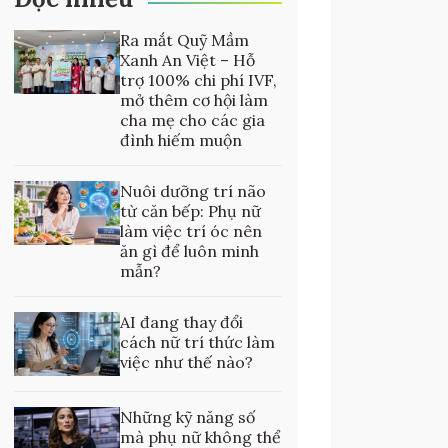
Ra mắt Quỹ Mầm
Xanh An Việt – Hỗ
trợ 100% chi phí IVF,
mở thêm cơ hội làm
cha mẹ cho các gia
đình hiếm muộn
Nuôi dưỡng trí não
từ căn bếp: Phụ nữ
làm việc trí óc nên
ăn gì để luôn minh
mẫn?
AI đang thay đổi
cách nữ trí thức làm
việc như thế nào?
Những kỹ năng số
mà phụ nữ không thể