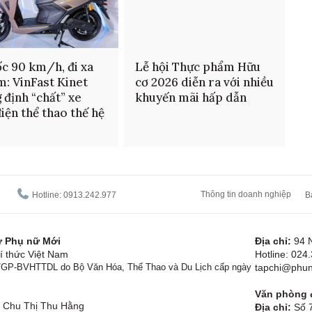
ốc 90 km/h, đi xa
Lễ hội Thực phẩm Hữu
m: VinFast Kinet
cơ 2026 diễn ra với nhiều
 định “chất” xe
khuyến mãi hấp dẫn
iện thể thao thế hệ
Thông tin doanh nghiệp
Hotline: 0913.242.977
B
tử Phụ nữ Mới
Địa chỉ:
94 
í thức Việt Nam
Hotline: 024
1/GP-BVHTTDL do Bộ Văn Hóa, Thể Thao và Du Lịch cấp ngày
tapchi@phun
Văn phòng đ
Chu Thị Thu Hằng
Địa chỉ:
Số 7