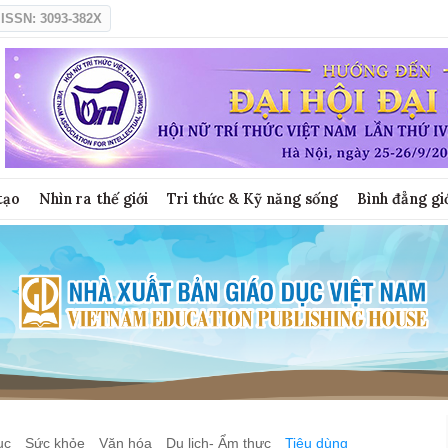
ISSN: 3093-382X
tạo
Nhìn ra thế giới
Tri thức & Kỹ năng sống
Bình đẳng gi
ục
Sức khỏe
Văn hóa
Du lịch- Ẩm thực
Tiêu dùng