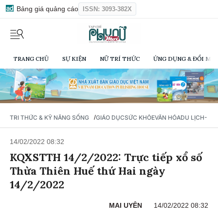
Bảng giá quảng cáo
ISSN: 3093-382X
TRANG CHỦ
SỰ KIỆN
NỮ TRÍ THỨC
ỨNG DỤNG & ĐỔI MỚI
/
TRI THỨC & KỸ NĂNG SỐNG
GIÁO DỤC
SỨC KHỎE
VĂN HÓA
DU LỊCH- Ẩ
14/02/2022 08:32
KQXSTTH 14/2/2022: Trực tiếp xổ số
Thừa Thiên Huế thứ Hai ngày
14/2/2022
MAI UYÊN
14/02/2022 08:32