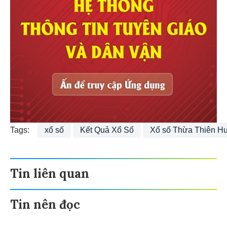
Tags:
xổ số
Kết Quả Xổ Số
Xổ số Thừa Thiên H
Tin liên quan
Tin nên đọc