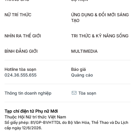
TRANG CHỦ
SỰ KIỆN
NỮ TRÍ THỨC
ỨNG DỤNG & ĐỔI MỚI SÁNG
TẠO
NHÌN RA THẾ GIỚI
TRI THỨC & KỸ NĂNG SỐNG
BÌNH ĐẲNG GIỚI
MULTIMEDIA
Hotline tòa soạn
Báo giá
024.36.555.655
Quảng cáo
Thông tin doanh nghiệp
Tòa soạn
Tạp chí điện tử Phụ nữ Mới
Thuộc Hội Nữ trí thức Việt Nam
Số giấy phép: 81/GP-BVHTTDL do Bộ Văn Hóa, Thể Thao và Du Lịch
cấp ngày 12/6/2026.