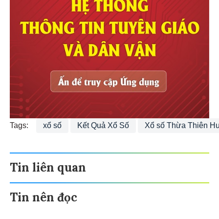
Tags:
xổ số
Kết Quả Xổ Số
Xổ số Thừa Thiên H
Tin liên quan
Tin nên đọc