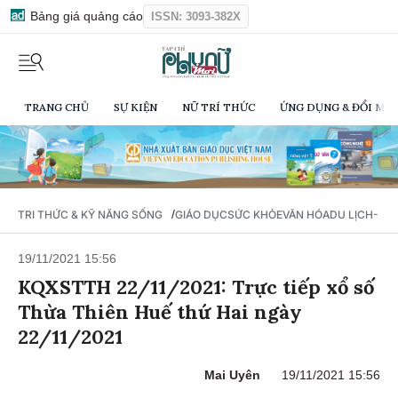
Bảng giá quảng cáo
ISSN: 3093-382X
TRANG CHỦ
SỰ KIỆN
NỮ TRÍ THỨC
ỨNG DỤNG & ĐỔI MỚI
/
TRI THỨC & KỸ NĂNG SỐNG
GIÁO DỤC
SỨC KHỎE
VĂN HÓA
DU LỊCH- Ẩ
19/11/2021 15:56
KQXSTTH 22/11/2021: Trực tiếp xổ số
Thừa Thiên Huế thứ Hai ngày
22/11/2021
Mai Uyên
19/11/2021 15:56