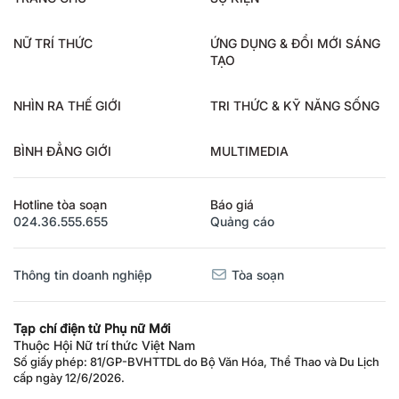
TRANG CHỦ
SỰ KIỆN
NỮ TRÍ THỨC
ỨNG DỤNG & ĐỔI MỚI SÁNG
TẠO
NHÌN RA THẾ GIỚI
TRI THỨC & KỸ NĂNG SỐNG
BÌNH ĐẲNG GIỚI
MULTIMEDIA
Hotline tòa soạn
Báo giá
024.36.555.655
Quảng cáo
Thông tin doanh nghiệp
Tòa soạn
Tạp chí điện tử Phụ nữ Mới
Thuộc Hội Nữ trí thức Việt Nam
Số giấy phép: 81/GP-BVHTTDL do Bộ Văn Hóa, Thể Thao và Du Lịch
cấp ngày 12/6/2026.