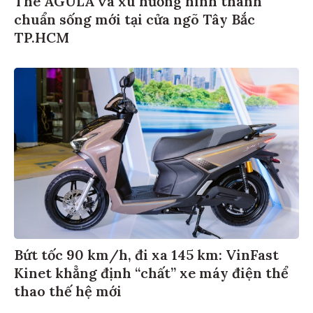
The AGULA và xu hướng hình thành
chuẩn sống mới tại cửa ngõ Tây Bắc
TP.HCM
Bứt tốc 90 km/h, đi xa 145 km: VinFast
Kinet khẳng định “chất” xe máy điện thể
thao thế hệ mới