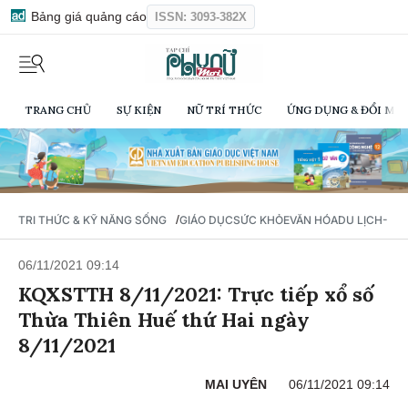
Bảng giá quảng cáo
ISSN: 3093-382X
TRANG CHỦ
SỰ KIỆN
NỮ TRÍ THỨC
ỨNG DỤNG & ĐỔI MỚI
/
TRI THỨC & KỸ NĂNG SỐNG
GIÁO DỤC
SỨC KHỎE
VĂN HÓA
DU LỊCH- Ẩ
06/11/2021 09:14
KQXSTTH 8/11/2021: Trực tiếp xổ số
Thừa Thiên Huế thứ Hai ngày
8/11/2021
MAI UYÊN
06/11/2021 09:14