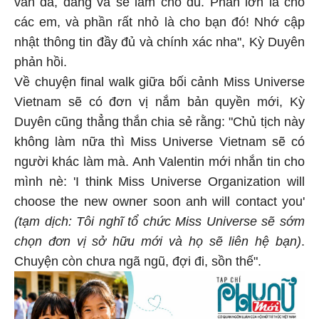
vẫn đã, đang và sẽ làm cho đủ. Phần lớn là cho
các em, và phần rất nhỏ là cho bạn đó! Nhớ cập
nhật thông tin đầy đủ và chính xác nha", Kỳ Duyên
phản hồi.
Về chuyện final walk giữa bối cảnh Miss Universe
Vietnam sẽ có đơn vị nắm bản quyền mới, Kỳ
Duyên cũng thẳng thắn chia sẻ rằng: "Chủ tịch này
không làm nữa thì Miss Universe Vietnam sẽ có
người khác làm mà. Anh Valentin mới nhắn tin cho
mình nè: 'I think Miss Universe Organization will
choose the new owner soon anh will contact you'
(tạm dịch: Tôi nghĩ tổ chức Miss Universe sẽ sớm
chọn đơn vị sở hữu mới và họ sẽ liên hệ bạn)
.
Chuyện còn chưa ngã ngũ, đợi đi, sồn thế".