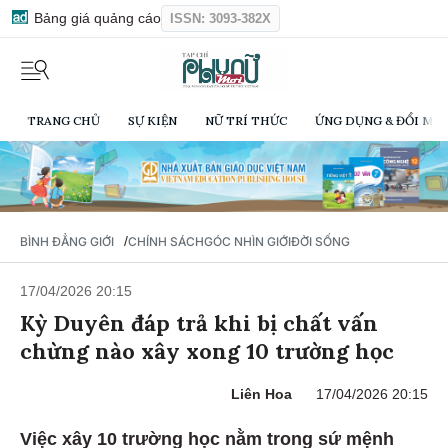
Bảng giá quảng cáo
ISSN: 3093-382X
TRANG CHỦ
SỰ KIỆN
NỮ TRÍ THỨC
ỨNG DỤNG & ĐỔI MỚI
/
BÌNH ĐẲNG GIỚI
CHÍNH SÁCH
GÓC NHÌN GIỚI
ĐỜI SỐNG
17/04/2026 20:15
Kỳ Duyên đáp trả khi bị chất vấn
chừng nào xây xong 10 trường học
Liên Hoa
17/04/2026 20:15
Việc xây 10 trường học nằm trong sứ mệnh