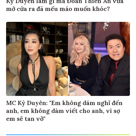
Kỳ Duyên làm gì mà Đoàn Thiên Ân vừa
mở cửa ra đã mếu máo muốn khóc?
MC Kỳ Duyên: "Em không dám nghĩ đến
anh, em không dám viết cho anh, vì sợ
em sẽ tan vỡ"