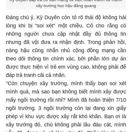
Kỳ Duyên đáp trả cư dân mạng về việc hoàn thành sứ mệnh
xây trường học hậu đăng quang
Đáng chú ý, Kỳ Duyên còn tỏ rõ thái độ không hài
lòng khi bị "soi xét" một chiều. Cô cho rằng có
những người chưa cập nhật đầy đủ thông tin
nhưng đã vội đưa ra nhận định. Trong phản hồi,
nàng hậu cũng nhắn nhủ cộng đồng mạng cần
theo dõi thông tin chính xác, bởi phần lớn dự án
được thực hiện vì trẻ em vùng cao, không phải để
đáp trả tranh cãi cá nhân.
"Còn chuyện xây trường, mình thấy bạn soi xét
mình quá, mà sao bạn không biết mình xây được
mấy ngôi trường rồi nhỉ? Mình đã hoàn thiện 7/10
ngôi trường. 3 ngôi trường còn lại đang xin giấy
phép vì khu vực được xây rất khó khăn. Bạn ơi là
xây trường đó, chú không phải lâu đàu cát, mình