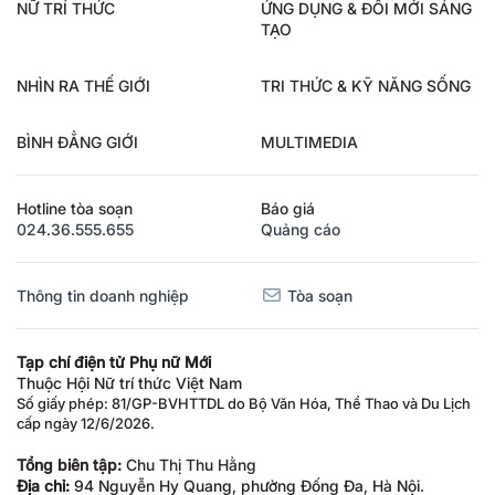
NỮ TRÍ THỨC
ỨNG DỤNG & ĐỔI MỚI SÁNG
TẠO
NHÌN RA THẾ GIỚI
TRI THỨC & KỸ NĂNG SỐNG
BÌNH ĐẲNG GIỚI
MULTIMEDIA
Hotline tòa soạn
Báo giá
024.36.555.655
Quảng cáo
Thông tin doanh nghiệp
Tòa soạn
Tạp chí điện tử Phụ nữ Mới
Thuộc Hội Nữ trí thức Việt Nam
Số giấy phép: 81/GP-BVHTTDL do Bộ Văn Hóa, Thể Thao và Du Lịch
cấp ngày 12/6/2026.
Tổng biên tập:
Chu Thị Thu Hằng
Địa chỉ:
94 Nguyễn Hy Quang, phường Đống Đa, Hà Nội.