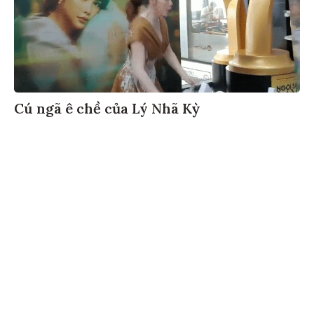
Cú ngã ê chề của Lý Nhã Kỳ