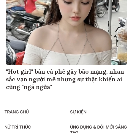
"Hot girl" bán cà phê gây bão mạng, nhan
sắc vạn người mê nhưng sự thật khiến ai
cũng "ngã ngửa"
TRANG CHỦ
SỰ KIỆN
NỮ TRÍ THỨC
ỨNG DỤNG & ĐỔI MỚI SÁNG
TẠO