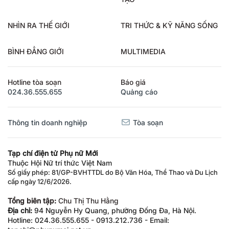
NHÌN RA THẾ GIỚI
TRI THỨC & KỸ NĂNG SỐNG
BÌNH ĐẲNG GIỚI
MULTIMEDIA
Hotline tòa soạn
Báo giá
024.36.555.655
Quảng cáo
Thông tin doanh nghiệp
Tòa soạn
Tạp chí điện tử Phụ nữ Mới
Thuộc Hội Nữ trí thức Việt Nam
Số giấy phép: 81/GP-BVHTTDL do Bộ Văn Hóa, Thể Thao và Du Lịch
cấp ngày 12/6/2026.
Tổng biên tập:
Chu Thị Thu Hằng
Địa chỉ:
94 Nguyễn Hy Quang, phường Đống Đa, Hà Nội.
Hotline: 024.36.555.655 - 0913.212.736 - Email:
tapchi@phunumoi.net.vn