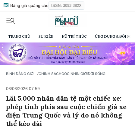
Bảng giá quảng cáo
ISSN: 3093-382X
TRANG CHỦ
SỰ KIỆN
NỮ TRÍ THỨC
ỨNG DỤNG & ĐỔI MỚI
/
BÌNH ĐẲNG GIỚI
CHÍNH SÁCH
GÓC NHÌN GIỚI
ĐỜI SỐNG
06/06/2026 07:59
Lãi 5.000 nhân dân tệ một chiếc xe:
phép tính phía sau cuộc chiến giá xe
điện Trung Quốc và lý do nó không
thể kéo dài