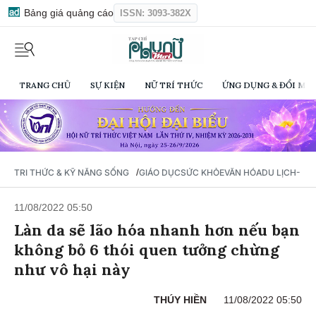
Bảng giá quảng cáo
ISSN: 3093-382X
TRANG CHỦ
SỰ KIỆN
NỮ TRÍ THỨC
ỨNG DỤNG & ĐỔI MỚI
/
TRI THỨC & KỸ NĂNG SỐNG
GIÁO DỤC
SỨC KHỎE
VĂN HÓA
DU LỊCH- Ẩ
11/08/2022 05:50
Làn da sẽ lão hóa nhanh hơn nếu bạn
không bỏ 6 thói quen tưởng chừng
như vô hại này
THÚY HIỀN
11/08/2022 05:50