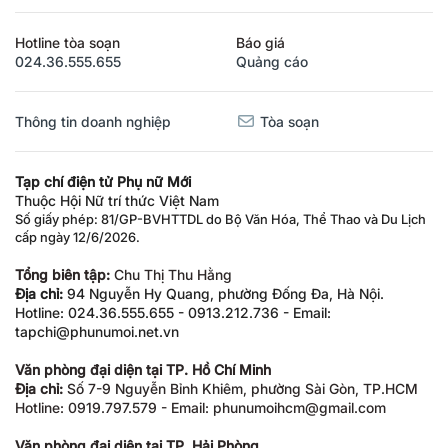
Hotline tòa soạn
Báo giá
024.36.555.655
Quảng cáo
Thông tin doanh nghiệp
Tòa soạn
Tạp chí điện tử Phụ nữ Mới
Thuộc Hội Nữ trí thức Việt Nam
Số giấy phép: 81/GP-BVHTTDL do Bộ Văn Hóa, Thể Thao và Du Lịch
cấp ngày 12/6/2026.
Tổng biên tập:
Chu Thị Thu Hằng
Địa chỉ:
94 Nguyễn Hy Quang, phường Đống Đa, Hà Nội.
Hotline: 024.36.555.655 - 0913.212.736 - Email:
tapchi@phunumoi.net.vn
Văn phòng đại diện tại TP. Hồ Chí Minh
Địa chỉ:
Số 7-9 Nguyễn Bỉnh Khiêm, phường Sài Gòn, TP.HCM
Hotline: 0919.797.579 - Email: phunumoihcm@gmail.com
Văn phòng đại diện tại TP. Hải Phòng