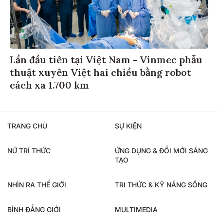
Lần đầu tiên tại Việt Nam - Vinmec phẫu
thuật xuyên Việt hai chiều bằng robot
cách xa 1.700 km
TRANG CHỦ
SỰ KIỆN
NỮ TRÍ THỨC
ỨNG DỤNG & ĐỔI MỚI SÁNG
TẠO
NHÌN RA THẾ GIỚI
TRI THỨC & KỸ NĂNG SỐNG
BÌNH ĐẲNG GIỚI
MULTIMEDIA