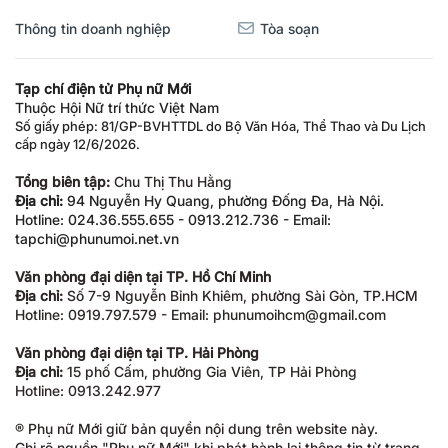
Thông tin doanh nghiệp
Tòa soạn
Tạp chí điện tử Phụ nữ Mới
Thuộc Hội Nữ trí thức Việt Nam
Số giấy phép: 81/GP-BVHTTDL do Bộ Văn Hóa, Thể Thao và Du Lịch
cấp ngày 12/6/2026.
Tổng biên tập:
Chu Thị Thu Hằng
Địa chỉ:
94 Nguyễn Hy Quang, phường Đống Đa, Hà Nội.
Hotline: 024.36.555.655 - 0913.212.736 - Email:
tapchi@phunumoi.net.vn
Văn phòng đại diện tại TP. Hồ Chí Minh
Địa chỉ:
Số 7-9 Nguyễn Bỉnh Khiêm, phường Sài Gòn, TP.HCM
Hotline: 0919.797.579 - Email: phunumoihcm@gmail.com
Văn phòng đại diện tại TP. Hải Phòng
Địa chỉ:
15 phố Cấm, phường Gia Viên, TP Hải Phòng
Hotline: 0913.242.977
® Phụ nữ Mới giữ bản quyền nội dung trên website này.
Ghi rõ nguồn "Phụ nữ Mới" khi phát hành lại thông tin từ trang