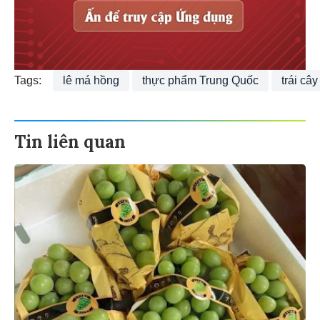
Tags:
lê má hồng
thực phẩm Trung Quốc
trái câ
Tin liên quan