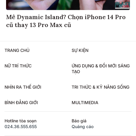
Mê Dynamic Island? Chọn iPhone 14 Pro
cũ thay 13 Pro Max cũ
TRANG CHỦ
SỰ KIỆN
NỮ TRÍ THỨC
ỨNG DỤNG & ĐỔI MỚI SÁNG
TẠO
NHÌN RA THẾ GIỚI
TRI THỨC & KỸ NĂNG SỐNG
BÌNH ĐẲNG GIỚI
MULTIMEDIA
Hotline tòa soạn
Báo giá
024.36.555.655
Quảng cáo