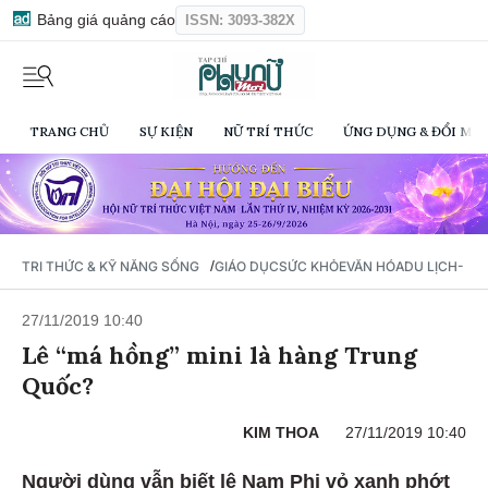
Bảng giá quảng cáo
ISSN: 3093-382X
TRANG CHỦ
SỰ KIỆN
NỮ TRÍ THỨC
ỨNG DỤNG & ĐỔI MỚI
/
TRI THỨC & KỸ NĂNG SỐNG
GIÁO DỤC
SỨC KHỎE
VĂN HÓA
DU LỊCH- Ẩ
27/11/2019 10:40
Lê “má hồng” mini là hàng Trung
Quốc?
KIM THOA
27/11/2019 10:40
Người dùng vẫn biết lê Nam Phi vỏ xanh phớt