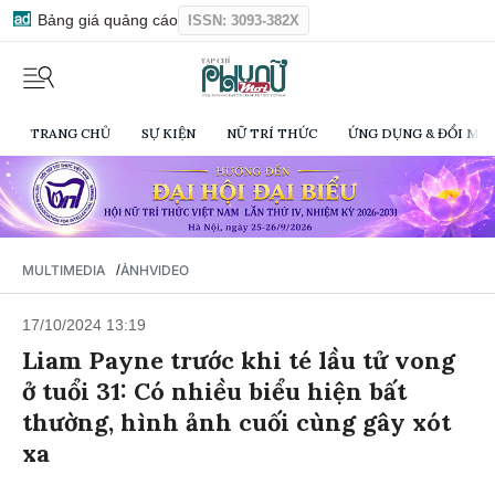
Bảng giá quảng cáo
ISSN: 3093-382X
TRANG CHỦ
SỰ KIỆN
NỮ TRÍ THỨC
ỨNG DỤNG & ĐỔI MỚI
/
MULTIMEDIA
ẢNH
VIDEO
17/10/2024 13:19
Liam Payne trước khi té lầu tử vong
ở tuổi 31: Có nhiều biểu hiện bất
thường, hình ảnh cuối cùng gây xót
xa