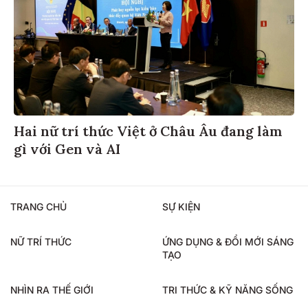
Hai nữ trí thức Việt ở Châu Âu đang làm
gì với Gen và AI
TRANG CHỦ
SỰ KIỆN
NỮ TRÍ THỨC
ỨNG DỤNG & ĐỔI MỚI SÁNG
TẠO
NHÌN RA THẾ GIỚI
TRI THỨC & KỸ NĂNG SỐNG