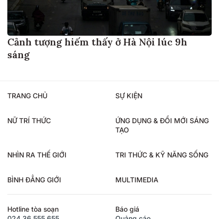
Cảnh tượng hiếm thấy ở Hà Nội lúc 9h
sáng
TRANG CHỦ
SỰ KIỆN
NỮ TRÍ THỨC
ỨNG DỤNG & ĐỔI MỚI SÁNG
TẠO
NHÌN RA THẾ GIỚI
TRI THỨC & KỸ NĂNG SỐNG
BÌNH ĐẲNG GIỚI
MULTIMEDIA
Hotline tòa soạn
Báo giá
024.36.555.655
Quảng cáo