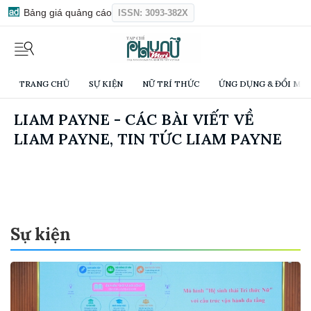
Bảng giá quảng cáo
ISSN: 3093-382X
TRANG CHỦ
SỰ KIỆN
NỮ TRÍ THỨC
ỨNG DỤNG & ĐỔI MỚI
LIAM PAYNE - CÁC BÀI VIẾT VỀ
LIAM PAYNE, TIN TỨC LIAM PAYNE
Sự kiện