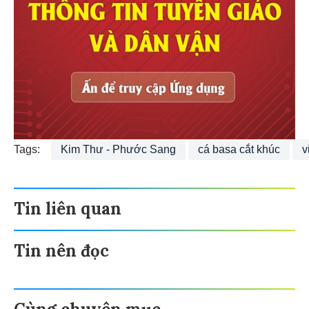
Tags:
Kim Thư - Phước Sang
cá basa cắt khúc
v
Tin liên quan
Tin nên đọc