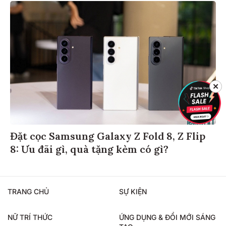
✕
Đặt cọc Samsung Galaxy Z Fold 8, Z Flip
8: Ưu đãi gì, quà tặng kèm có gì?
TRANG CHỦ
SỰ KIỆN
NỮ TRÍ THỨC
ỨNG DỤNG & ĐỔI MỚI SÁNG