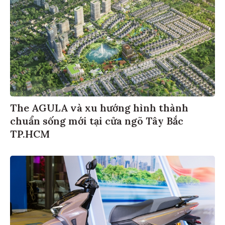
The AGULA và xu hướng hình thành
chuẩn sống mới tại cửa ngõ Tây Bắc
TP.HCM