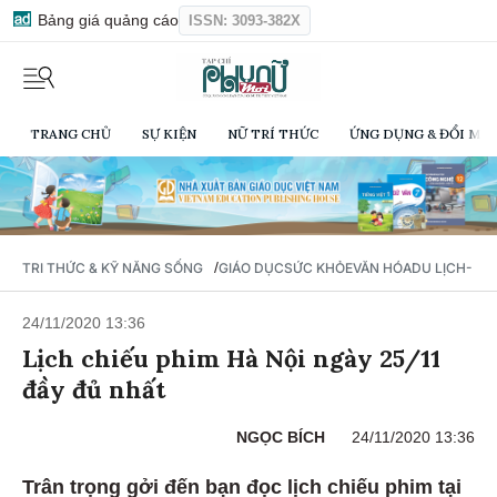
Bảng giá quảng cáo
ISSN: 3093-382X
TRANG CHỦ
SỰ KIỆN
NỮ TRÍ THỨC
ỨNG DỤNG & ĐỔI MỚI
/
TRI THỨC & KỸ NĂNG SỐNG
GIÁO DỤC
SỨC KHỎE
VĂN HÓA
DU LỊCH- Ẩ
24/11/2020 13:36
Lịch chiếu phim Hà Nội ngày 25/11
đầy đủ nhất
NGỌC BÍCH
24/11/2020 13:36
Trân trọng gởi đến bạn đọc lịch chiếu phim tại