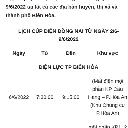
9/6/2022 tại tất cả các địa bàn huyện, thị xã và
thành phố Biên Hòa.
LỊCH CÚP ĐIỆN ĐỒNG NAI TỪ NGÀY 2/6-
9/6/2022
Ngày
Từ
Đến
Khu vực
ĐIỆN LỰC TP BIÊN HÒA
(Mất điện một
phần KP Cầu
6/6/2022
7:30:00
9:15:00
Hang – P.Hóa An
(Khu Chung cư
P.Hóa An)
một phần KP1, 2