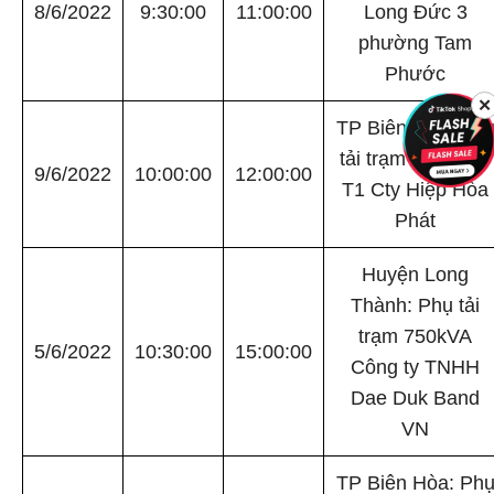
8/6/2022
9:30:00
11:00:00
Long Đức 3
phường Tam
Phước
✕
TP Biên Hòa: Ph
tải trạm 400kVA -
9/6/2022
10:00:00
12:00:00
T1 Cty Hiệp Hòa
Phát
Huyện Long
Thành: Phụ tải
trạm 750kVA
5/6/2022
10:30:00
15:00:00
Công ty TNHH
Dae Duk Band
VN
TP Biên Hòa: Ph