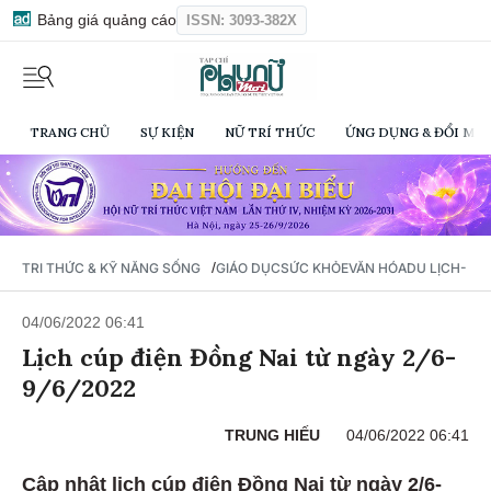
Bảng giá quảng cáo
ISSN: 3093-382X
TRANG CHỦ
SỰ KIỆN
NỮ TRÍ THỨC
ỨNG DỤNG & ĐỔI MỚI
/
TRI THỨC & KỸ NĂNG SỐNG
GIÁO DỤC
SỨC KHỎE
VĂN HÓA
DU LỊCH- Ẩ
04/06/2022 06:41
Lịch cúp điện Đồng Nai từ ngày 2/6-
9/6/2022
TRUNG HIẾU
04/06/2022 06:41
Cập nhật lịch cúp điện Đồng Nai từ ngày 2/6-