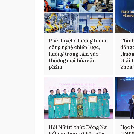
Phê duyệt Chương trình
Chính
công nghệ chiến lược,
đồng 
hướng trọng tâm vào
thưởn
thương mại hóa sản
Giải 
phẩm
khoa 
Hội Nữ trí thức Đồng Nai
Học b
kết nạp hơn 40 hội viên
UNES