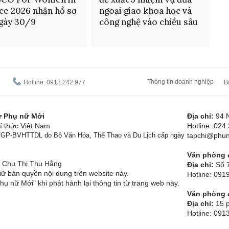
ce 2026 nhận hồ sơ
ngoại giao khoa học và
gày 30/9
công nghệ vào chiều sâu
Thông tin doanh nghiệp
Hotline: 0913.242.977
B
tử Phụ nữ Mới
Địa chỉ:
94 
í thức Việt Nam
Hotline: 024
1/GP-BVHTTDL do Bộ Văn Hóa, Thể Thao và Du Lịch cấp ngày
tapchi@phun
Văn phòng đ
Chu Thị Thu Hằng
Địa chỉ:
Số 7
ữ bản quyền nội dung trên website này.
Hotline: 09
hụ nữ Mới" khi phát hành lại thông tin từ trang web này.
Văn phòng đ
Địa chỉ:
15 p
Hotline: 091