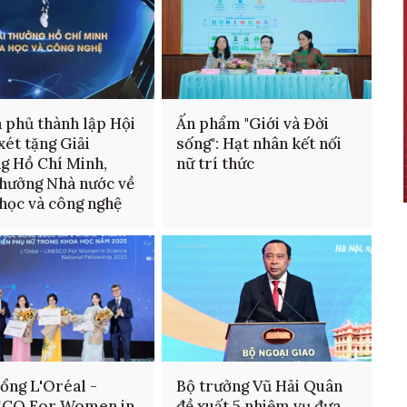
 phủ thành lập Hội
Ấn phẩm "Giới và Đời
xét tặng Giải
sống": Hạt nhân kết nối
g Hồ Chí Minh,
nữ trí thức
thưởng Nhà nước về
học và công nghệ
ổng L'Oréal -
Bộ trưởng Vũ Hải Quân
CO For Women in
đề xuất 5 nhiệm vụ đưa