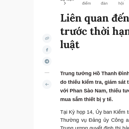
điểm
đàn
hội
Liên quan đến
trước thời hạ
luật
Trung tướng Hồ Thanh Đình,
do thiếu kiểm tra, giám sát 
với Phan Sào Nam, thiếu t
mua sắm thiết bị y tế.
Tại Kỳ họp 14, Ủy ban Kiểm 
Thường vụ Đảng ủy Công an
Trung ương quyết định thi hà