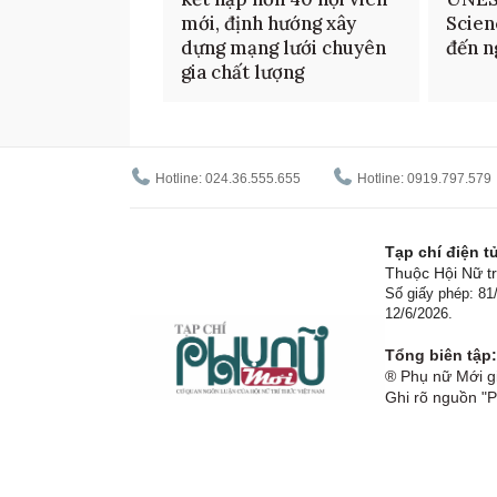
mới, định hướng xây
Scien
dựng mạng lưới chuyên
đến n
gia chất lượng
Hotline: 024.36.555.655
Hotline: 0919.797.579
Tạp chí điện 
Thuộc Hội Nữ tr
Số giấy phép: 8
12/6/2026.
Tổng biên tập:
® Phụ nữ Mới gi
Ghi rõ nguồn "P