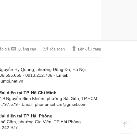
áo giá
Quảng cáo
Tòa soạn
Lên đầu trang
Nguyễn Hy Quang, phường Đống Đa, Hà Nội.
.36.555.655 - 0913.212.736 - Email:
umoi.net.vn
ại diện tại TP. Hồ Chí Minh
-9 Nguyễn Bỉnh Khiêm, phường Sài Gòn, TP.HCM
19.797.579 - Email: phunumoihcm@gmail.com
ại diện tại TP. Hải Phòng
hố Cấm, phường Gia Viên, TP Hải Phòng
3.242.977