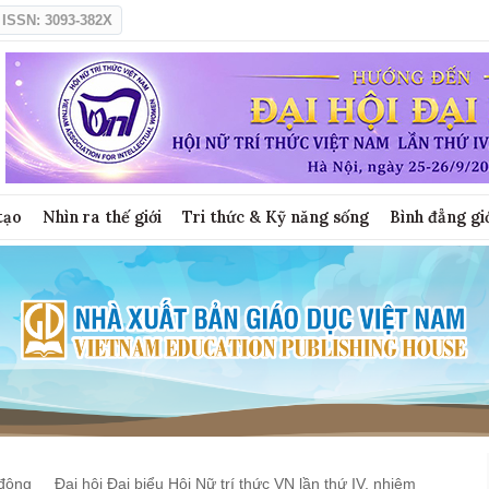
ISSN: 3093-382X
tạo
Nhìn ra thế giới
Tri thức & Kỹ năng sống
Bình đẳng gi
động
Đại hội Đại biểu Hội Nữ trí thức VN lần thứ IV, nhiệm