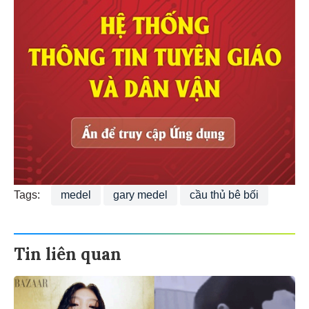
Tags:
medel
gary medel
cầu thủ bê bối
Tin liên quan