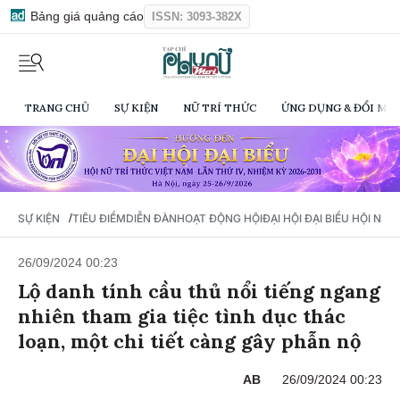
Bảng giá quảng cáo
ISSN: 3093-382X
TRANG CHỦ
SỰ KIỆN
NỮ TRÍ THỨC
ỨNG DỤNG & ĐỔI MỚI
/
SỰ KIỆN
TIÊU ĐIỂM
DIỄN ĐÀN
HOẠT ĐỘNG HỘI
ĐẠI HỘI ĐẠI BIỂU HỘI NỮ 
26/09/2024 00:23
Lộ danh tính cầu thủ nổi tiếng ngang
nhiên tham gia tiệc tình dục thác
loạn, một chi tiết càng gây phẫn nộ
AB
26/09/2024 00:23