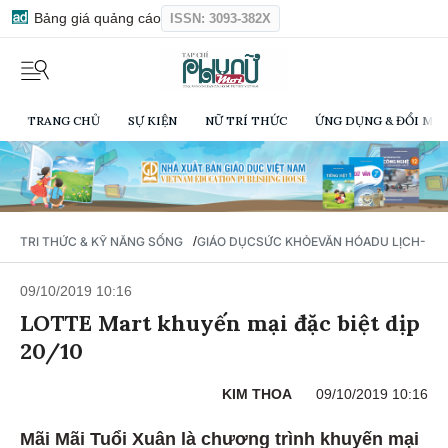
Bảng giá quảng cáo
ISSN: 3093-382X
TRANG CHỦ
SỰ KIỆN
NỮ TRÍ THỨC
ỨNG DỤNG & ĐỔI MỚI
/
TRI THỨC & KỸ NĂNG SỐNG
GIÁO DỤC
SỨC KHỎE
VĂN HÓA
DU LỊCH- Ẩ
09/10/2019 10:16
LOTTE Mart khuyến mại đặc biệt dịp
20/10
KIM THOA
09/10/2019 10:16
Mãi Mãi Tuổi Xuân là chương trình khuyến mại