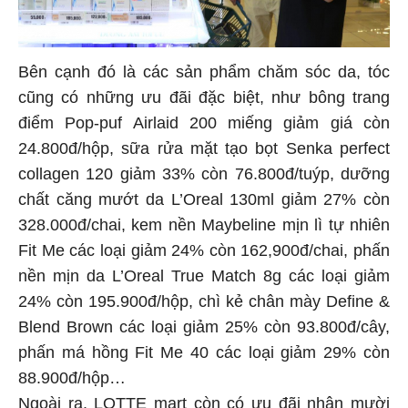
Bên cạnh đó là các sản phẩm chăm sóc da, tóc
cũng có những ưu đãi đặc biệt, như bông trang
điểm Pop-puf Airlaid 200 miếng giảm giá còn
24.800đ/hộp, sữa rửa mặt tạo bọt Senka perfect
collagen 120 giảm 33% còn 76.800đ/tuýp, dưỡng
chất căng mướt da L’Oreal 130ml giảm 27% còn
328.000đ/chai, kem nền Maybeline mịn lì tự nhiên
Fit Me các loại giảm 24% còn 162,900đ/chai, phấn
nền mịn da L’Oreal True Match 8g các loại giảm
24% còn 195.900đ/hộp, chì kẻ chân mày Define &
Blend Brown các loại giảm 25% còn 93.800đ/cây,
phấn má hồng Fit Me 40 các loại giảm 29% còn
88.900đ/hộp…
Ngoài ra, LOTTE mart còn có ưu đãi nhân mười