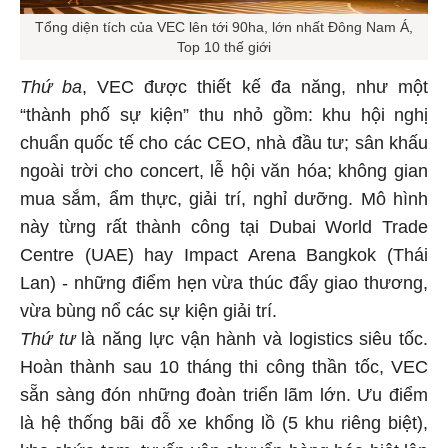
Tổng diện tích của VEC lên tới 90ha, lớn nhất Đông Nam Á,
Top 10 thế giới
Thứ ba
, VEC được thiết kế đa năng, như một
“thành phố sự kiện” thu nhỏ gồm: khu hội nghị
chuẩn quốc tế cho các CEO, nhà đầu tư; sân khấu
ngoài trời cho concert, lễ hội văn hóa; không gian
mua sắm, ẩm thực, giải trí, nghỉ dưỡng. Mô hình
này từng rất thành công tại Dubai World Trade
Centre (UAE) hay Impact Arena Bangkok (Thái
Lan) - những điểm hẹn vừa thúc đẩy giao thương,
vừa bùng nổ các sự kiện giải trí.
Thứ tư
là năng lực vận hành và logistics siêu tốc.
Hoàn thành sau 10 tháng thi công thần tốc, VEC
sẵn sàng đón những đoàn triển lãm lớn. Ưu điểm
là hệ thống bãi đỗ xe khổng lồ (5 khu riêng biệt),
kho chứa tạm, tuyến vận chuyển hàng hóa biệt lập