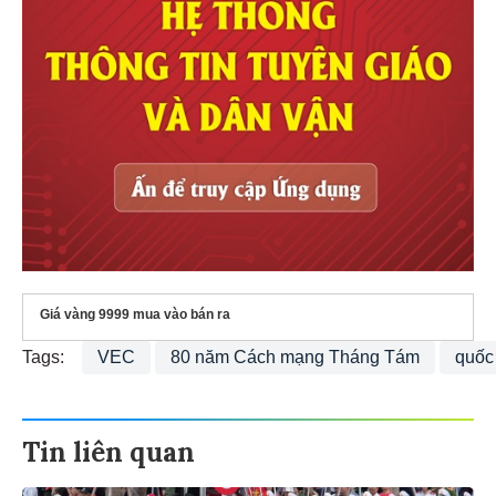
Giá vàng 9999 mua vào bán ra
Tags:
VEC
80 năm Cách mạng Tháng Tám
quốc
Tin liên quan