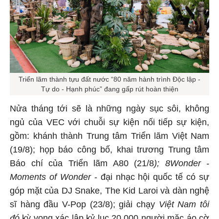
Triển lãm thành tựu đất nước “80 năm hành trình Độc lập -
Tự do - Hạnh phúc” đang gấp rút hoàn thiện
Nửa tháng tới sẽ là những ngày sục sôi, không
ngủ của VEC với chuỗi sự kiện nối tiếp sự kiện,
gồm: khánh thành Trung tâm Triển lãm Việt Nam
(19/8); họp báo công bố, khai trương Trung tâm
Báo chí của Triển lãm A80 (21/8
);
8Wonder -
Moments of Wonder
- đại nhạc hội quốc tế có sự
góp mặt của DJ Snake, The Kid Laroi và dàn nghệ
sĩ hàng đầu V-Pop (23/8); giải chạy
Việt Nam tôi
đó
kỳ vọng xác lập kỷ lục 20.000 người mặc áo cờ