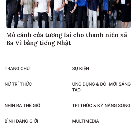
Mở cánh cửa tương lai cho thanh niên xã
Ba Vì bằng tiếng Nhật
TRANG CHỦ
SỰ KIỆN
NỮ TRÍ THỨC
ỨNG DỤNG & ĐỔI MỚI SÁNG
TẠO
NHÌN RA THẾ GIỚI
TRI THỨC & KỸ NĂNG SỐNG
BÌNH ĐẲNG GIỚI
MULTIMEDIA