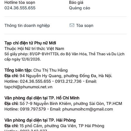
Hotline tòa soạn
Báo giá
024.36.555.655
Quảng cáo
Thông tin doanh nghiệp
Tòa soạn
Tạp chí điện tử Phụ nữ Mới
Thuộc Hội Nữ trí thức Việt Nam
Số giấy phép: 81/GP-BVHTTDL do Bộ Văn Hóa, Thể Thao và Du Lịch
cấp ngày 12/6/2026.
Tổng biên tập:
Chu Thị Thu Hằng
Địa chỉ:
94 Nguyễn Hy Quang, phường Đống Đa, Hà Nội.
Hotline: 024.36.555.655 - 0913.212.736 - Email:
tapchi@phunumoi.net.vn
Văn phòng đại diện tại TP. Hồ Chí Minh
Địa chỉ:
Số 7-9 Nguyễn Bỉnh Khiêm, phường Sài Gòn, TP.HCM
Hotline: 0919.797.579 - Email: phunumoihcm@gmail.com
Văn phòng đại diện tại TP. Hải Phòng
Địa chỉ:
15 phố Cấm, phường Gia Viên, TP Hải Phòng
Hotline: 0913.242.977