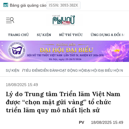
Bảng giá quảng cáo
ISSN: 3093-382X
TRANG CHỦ
SỰ KIỆN
NỮ TRÍ THỨC
ỨNG DỤNG & ĐỔI MỚI
/
SỰ KIỆN
TIÊU ĐIỂM
DIỄN ĐÀN
HOẠT ĐỘNG HỘI
ĐẠI HỘI ĐẠI BIỂU HỘI NỮ 
18/08/2025 15:49
Lý do Trung tâm Triển lãm Việt Nam
được “chọn mặt gửi vàng” tổ chức
triển lãm quy mô nhất lịch sử
PV
18/08/2025 15:49