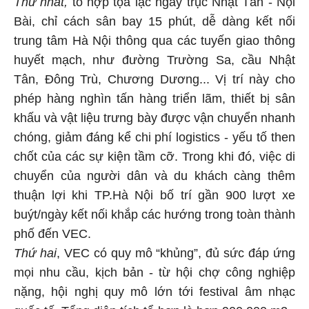
Bài, chỉ cách sân bay 15 phút, dễ dàng kết nối
trung tâm Hà Nội thông qua các tuyến giao thông
huyết mạch, như đường Trường Sa, cầu Nhật
Tân, Đông Trù, Chương Dương... Vị trí này cho
phép hàng nghìn tấn hàng triển lãm, thiết bị sân
khấu và vật liệu trưng bày được vận chuyển nhanh
chóng, giảm đáng kể chi phí logistics - yếu tố then
chốt của các sự kiện tầm cỡ. Trong khi đó, việc di
chuyển của người dân và du khách càng thêm
thuận lợi khi TP.Hà Nội bố trí gần 900 lượt xe
buýt/ngày kết nối khắp các hướng trong toàn thành
phố đến VEC.
Thứ hai
, VEC có quy mô “khủng”, đủ sức đáp ứng
mọi nhu cầu, kịch bản - từ hội chợ công nghiệp
nặng, hội nghị quy mô lớn tới festival âm nhạc
quốc tế. Tổng diện tích tổ hợp là hơn 900.000 m2 -